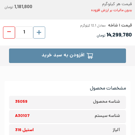
قیمت هر کیلوگرم
1,181,800
تومان
بدون مالیات بر ارزش افزوده
قیمت
۱
شاخه
معادل
12.1
کیلوگرم
میلگ
14,299,780
تومان
افزودن به سبد خرید
مشخصات محصول
شناسه محصول
35059
شناسه سیستم
A30107
آلیاژ
استیل 316