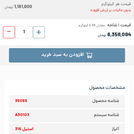
قیمت هر کیلوگرم
1,181,800
تومان
بدون مالیات بر ارزش افزوده
قیمت
۱
شاخه
معادل
5.38
کیلوگرم
میلگ
6,358,084
تومان
افزودن به سبد خرید
مشخصات محصول
شناسه محصول
35055
شناسه سیستم
A30103
آلیاژ
استیل 316