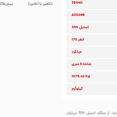
35040
(تلفنی یا آنلاین)
پیش‌فاکت
A30088
استیل 304
قطر 170
میلگرد
شاخه 6 متری
1079.42 Kg
کیلوگرم
میلگرد استیل 304 مقاومت بسیار خوبی در برابر خوردگی دارد. از میلگرد استیل 304 می‌توان