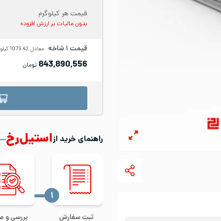
قیمت هر کیلوگرم
بدون مالیات بر ارزش افزوده
قیمت
۱
شاخه
معادل
1079.42
کیلو
843,890,556
تومان
استیل‌رخ
راهنمای خرید از
‍۱
ثبت سفارش
بررسی و ص