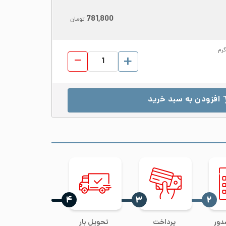
781,800
تومان
گرم
میلگرد استیل 304 قطر 170 عدد
افزودن به سبد خرید
‍۴
‍۳
‍۲
دور
پرداخت
تحویل بار