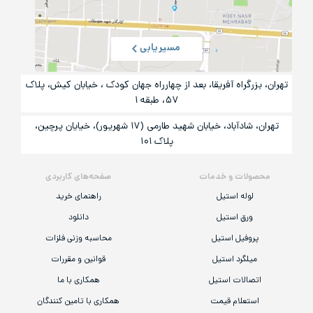
مسیریابی
تهران، بزرگراه آفریقا، بعد از چهارراه جهان کودک ، خیابان کیش، پلاک
۵۷، طبقه ۱
تهران، شادآباد، خیابان شهید طارمی (۱۷ شهریور)، خیایان پرچین،
پلاک ۱۰۱
محصولات و خدمات
صفحه‌های کاربردی
لوله استیل
راهنمای خرید
ورق استیل
دانلود
پروفیل استیل
محاسبه وزنی فلزات
میلگرد استیل
قوانین و مقررات
اتصالات استیل
همکاری با ما
استعلام قیمت
همکاری با تامین کنندگان