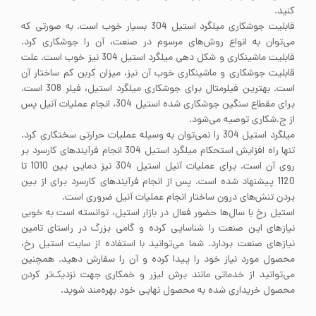
کنید.
قابلیت جوشکاری میلگرد استیل 304 بسیار خوب است. به صورتی که
می‌توان به انواع روش‌های مرسوم در صنعت، آن را جوشکاری کرد.
قابلیت ماشینکاری و شکل دهی میلگرد استیل 304 نیز خوب است. علت
قابلیت جوشکاری و ماشینکاری خوب آن نیز، میزان کربن کم ساختار آن
است. بهترین فیلرمتال برای جوشکاری میلگرد استیل، فیلر 308 است.
برای مقطاع سنگین جوشکاری شده استیل 304، انجام عملیات آنیل پس
از ج.شکاری توصیه می‌شود.
میلگرد استیل 304 را نمی‌توان به وسیله عملیات حرارتی سختکاری کرد.
تنها راه افزایش استحکام میلگرد استیل 304 انجام فرآیندهای کارسرد بر
روی آن است. برای عملیات آنیل استیل 304 نیز دمایی بین 1010 تا
1120 پیشنهاد شده است. پس از انجام فرآیندهای کارسرد برای از بین
بردن تنش‌های درون ساختار انجام عملیات آنیل ضروری است.
استیل رخ با سال‌ها حضور فعال در بازار استیل، توانسته است به خوبی
نیاز‌های این صنعت را شناسایی کرده و گامی بزرگ در راستای تامین
نیاز‌های صنعت بردارد. شما می‌توانید با استفاده از سایت استیل رخ،
محصول مورد نیاز خود را پیدا کرده و آن‌ را سفارش دهید. همچنین
می‌توانید از خدماتی مانند برش لیزر و خمکاری جهت نزدیک‌تر کردن
محصول خریداری شده به محصول نهایی خود بهره‌مند شوید.