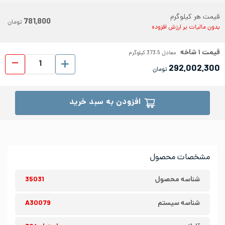
قیمت هر کیلوگرم
781,800
تومان
بدون مالیات بر ارزش افزوده
قیمت
۱
شاخه
معادل
373.5
کیلوگرم
میلگر
292,002,300
تومان
افزودن به سبد خرید
مشخصات محصول
شناسه محصول
35031
شناسه سیستم
A30079