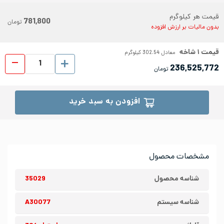
قیمت هر کیلوگرم
781,800
تومان
بدون مالیات بر ارزش افزوده
قیمت
۱
شاخه
معادل
302.54
کیلوگرم
میلگ
236,525,772
تومان
افزودن به سبد خرید
مشخصات محصول
شناسه محصول
35029
شناسه سیستم
A30077