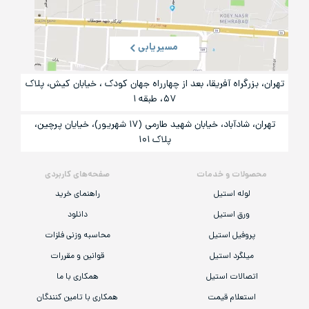
مسیریابی
تهران، بزرگراه آفریقا، بعد از چهارراه جهان کودک ، خیابان کیش، پلاک
۵۷، طبقه ۱
تهران، شادآباد، خیابان شهید طارمی (۱۷ شهریور)، خیایان پرچین،
پلاک ۱۰۱
محصولات و خدمات
صفحه‌های کاربردی
لوله استیل
راهنمای خرید
ورق استیل
دانلود
پروفیل استیل
محاسبه وزنی فلزات
میلگرد استیل
قوانین و مقررات
اتصالات استیل
همکاری با ما
استعلام قیمت
همکاری با تامین کنندگان