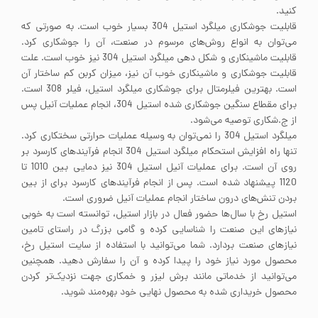
کنید.
قابلیت جوشکاری میلگرد استیل 304 بسیار خوب است. به صورتی که
می‌توان به انواع روش‌های مرسوم در صنعت، آن را جوشکاری کرد.
قابلیت ماشینکاری و شکل دهی میلگرد استیل 304 نیز خوب است. علت
قابلیت جوشکاری و ماشینکاری خوب آن نیز، میزان کربن کم ساختار آن
است. بهترین فیلرمتال برای جوشکاری میلگرد استیل، فیلر 308 است.
برای مقطاع سنگین جوشکاری شده استیل 304، انجام عملیات آنیل پس
از ج.شکاری توصیه می‌شود.
میلگرد استیل 304 را نمی‌توان به وسیله عملیات حرارتی سختکاری کرد.
تنها راه افزایش استحکام میلگرد استیل 304 انجام فرآیندهای کارسرد بر
روی آن است. برای عملیات آنیل استیل 304 نیز دمایی بین 1010 تا
1120 پیشنهاد شده است. پس از انجام فرآیندهای کارسرد برای از بین
بردن تنش‌های درون ساختار انجام عملیات آنیل ضروری است.
استیل رخ با سال‌ها حضور فعال در بازار استیل، توانسته است به خوبی
نیاز‌های این صنعت را شناسایی کرده و گامی بزرگ در راستای تامین
نیاز‌های صنعت بردارد. شما می‌توانید با استفاده از سایت استیل رخ،
محصول مورد نیاز خود را پیدا کرده و آن‌ را سفارش دهید. همچنین
می‌توانید از خدماتی مانند برش لیزر و خمکاری جهت نزدیک‌تر کردن
محصول خریداری شده به محصول نهایی خود بهره‌مند شوید.