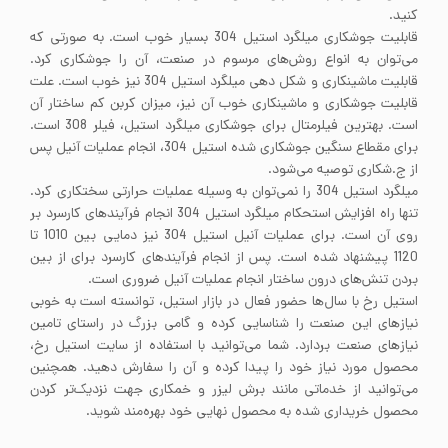
کنید.
قابلیت جوشکاری میلگرد استیل 304 بسیار خوب است. به صورتی که
می‌توان به انواع روش‌های مرسوم در صنعت، آن را جوشکاری کرد.
قابلیت ماشینکاری و شکل دهی میلگرد استیل 304 نیز خوب است. علت
قابلیت جوشکاری و ماشینکاری خوب آن نیز، میزان کربن کم ساختار آن
است. بهترین فیلرمتال برای جوشکاری میلگرد استیل، فیلر 308 است.
برای مقطاع سنگین جوشکاری شده استیل 304، انجام عملیات آنیل پس
از ج.شکاری توصیه می‌شود.
میلگرد استیل 304 را نمی‌توان به وسیله عملیات حرارتی سختکاری کرد.
تنها راه افزایش استحکام میلگرد استیل 304 انجام فرآیندهای کارسرد بر
روی آن است. برای عملیات آنیل استیل 304 نیز دمایی بین 1010 تا
1120 پیشنهاد شده است. پس از انجام فرآیندهای کارسرد برای از بین
بردن تنش‌های درون ساختار انجام عملیات آنیل ضروری است.
استیل رخ با سال‌ها حضور فعال در بازار استیل، توانسته است به خوبی
نیاز‌های این صنعت را شناسایی کرده و گامی بزرگ در راستای تامین
نیاز‌های صنعت بردارد. شما می‌توانید با استفاده از سایت استیل رخ،
محصول مورد نیاز خود را پیدا کرده و آن‌ را سفارش دهید. همچنین
می‌توانید از خدماتی مانند برش لیزر و خمکاری جهت نزدیک‌تر کردن
محصول خریداری شده به محصول نهایی خود بهره‌مند شوید.