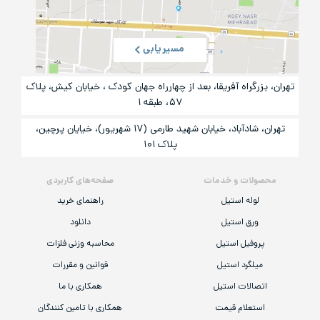
مسیریابی
تهران، بزرگراه آفریقا، بعد از چهارراه جهان کودک ، خیابان کیش، پلاک
۵۷، طبقه ۱
تهران، شادآباد، خیابان شهید طارمی (۱۷ شهریور)، خیایان پرچین،
پلاک ۱۰۱
محصولات و خدمات
صفحه‌های کاربردی
لوله استیل
راهنمای خرید
ورق استیل
دانلود
پروفیل استیل
محاسبه وزنی فلزات
میلگرد استیل
قوانین و مقررات
اتصالات استیل
همکاری با ما
استعلام قیمت
همکاری با تامین کنندگان