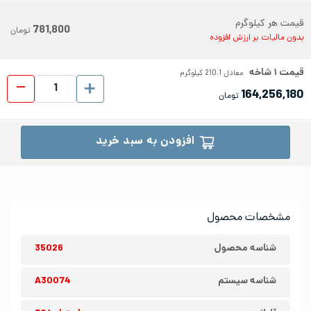
قیمت هر کیلوگرم
781,800
تومان
بدون مالیات بر ارزش افزوده
قیمت
۱
شاخه
معادل
210.1
کیلوگرم
میلگ
164,256,180
تومان
افزودن به سبد خرید
مشخصات محصول
شناسه محصول
35026
شناسه سیستم
A30074