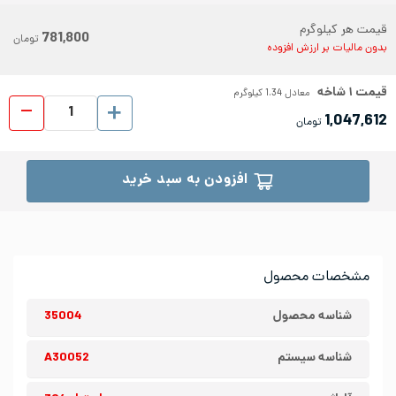
قیمت هر کیلوگرم
781,800
تومان
بدون مالیات بر ارزش افزوده
قیمت
۱
شاخه
معادل
1.34
کیلوگرم
میلگ
1,047,612
تومان
افزودن به سبد خرید
مشخصات محصول
شناسه محصول
35004
شناسه سیستم
A30052