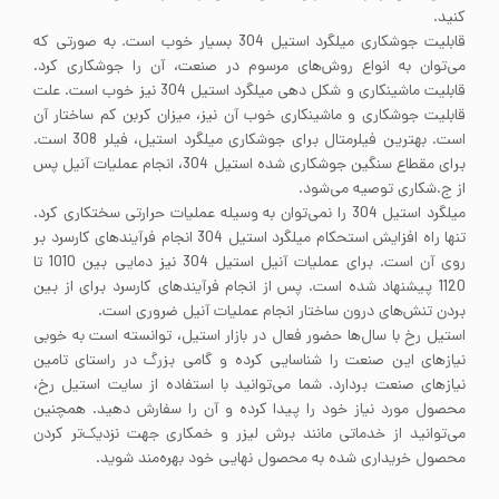
کنید.
قابلیت جوشکاری میلگرد استیل 304 بسیار خوب است. به صورتی که
می‌توان به انواع روش‌های مرسوم در صنعت، آن را جوشکاری کرد.
قابلیت ماشینکاری و شکل دهی میلگرد استیل 304 نیز خوب است. علت
قابلیت جوشکاری و ماشینکاری خوب آن نیز، میزان کربن کم ساختار آن
است. بهترین فیلرمتال برای جوشکاری میلگرد استیل، فیلر 308 است.
برای مقطاع سنگین جوشکاری شده استیل 304، انجام عملیات آنیل پس
از ج.شکاری توصیه می‌شود.
میلگرد استیل 304 را نمی‌توان به وسیله عملیات حرارتی سختکاری کرد.
تنها راه افزایش استحکام میلگرد استیل 304 انجام فرآیندهای کارسرد بر
روی آن است. برای عملیات آنیل استیل 304 نیز دمایی بین 1010 تا
1120 پیشنهاد شده است. پس از انجام فرآیندهای کارسرد برای از بین
بردن تنش‌های درون ساختار انجام عملیات آنیل ضروری است.
استیل رخ با سال‌ها حضور فعال در بازار استیل، توانسته است به خوبی
نیاز‌های این صنعت را شناسایی کرده و گامی بزرگ در راستای تامین
نیاز‌های صنعت بردارد. شما می‌توانید با استفاده از سایت استیل رخ،
محصول مورد نیاز خود را پیدا کرده و آن‌ را سفارش دهید. همچنین
می‌توانید از خدماتی مانند برش لیزر و خمکاری جهت نزدیک‌تر کردن
محصول خریداری شده به محصول نهایی خود بهره‌مند شوید.