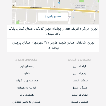
مسیریابی
تهران، بزرگراه آفریقا، بعد از چهارراه جهان کودک ، خیابان کیش، پلاک
۵۷، طبقه ۱
تهران، شادآباد، خیابان شهید طارمی (۱۷ شهریور)، خیایان پرچین،
پلاک ۱۰۱
محصولات و خدمات
صفحه‌های کاربردی
لوله استیل
راهنمای خرید
ورق استیل
دانلود
پروفیل استیل
محاسبه وزنی فلزات
میلگرد استیل
قوانین و مقررات
اتصالات استیل
همکاری با ما
استعلام قیمت
همکاری با تامین کنندگان