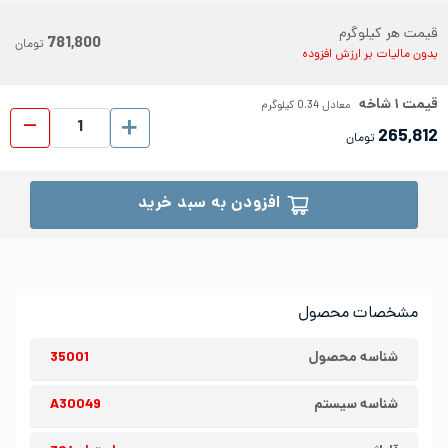
قیمت هر کیلوگرم
781,800
تومان
بدون مالیات بر ارزش افزوده
قیمت
۱
شاخه
معادل
0.34
کیلوگرم
میلگ
265,812
تومان
افزودن به سبد خرید
مشخصات محصول
شناسه محصول
35001
شناسه سیستم
A30049