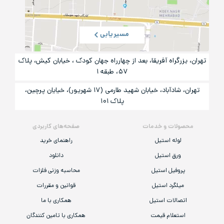
مسیریابی
تهران، بزرگراه آفریقا، بعد از چهارراه جهان کودک ، خیابان کیش، پلاک
۵۷، طبقه ۱
تهران، شادآباد، خیابان شهید طارمی (۱۷ شهریور)، خیایان پرچین،
پلاک ۱۰۱
محصولات و خدمات
صفحه‌های کاربردی
لوله استیل
راهنمای خرید
ورق استیل
دانلود
پروفیل استیل
محاسبه وزنی فلزات
میلگرد استیل
قوانین و مقررات
اتصالات استیل
همکاری با ما
استعلام قیمت
همکاری با تامین کنندگان