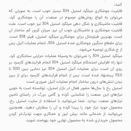
کنید.
قابلیت جوشکاری میلگرد استیل 304 بسیار خوب است. به صورتی که
می‌توان به انواع روش‌های مرسوم در صنعت، آن را جوشکاری کرد.
قابلیت ماشینکاری و شکل دهی میلگرد استیل 304 نیز خوب است. علت
قابلیت جوشکاری و ماشینکاری خوب آن نیز، میزان کربن کم ساختار آن
است. بهترین فیلرمتال برای جوشکاری میلگرد استیل، فیلر 308 است.
برای مقطاع سنگین جوشکاری شده استیل 304، انجام عملیات آنیل پس
از ج.شکاری توصیه می‌شود.
میلگرد استیل 304 را نمی‌توان به وسیله عملیات حرارتی سختکاری کرد.
تنها راه افزایش استحکام میلگرد استیل 304 انجام فرآیندهای کارسرد بر
روی آن است. برای عملیات آنیل استیل 304 نیز دمایی بین 1010 تا
1120 پیشنهاد شده است. پس از انجام فرآیندهای کارسرد برای از بین
بردن تنش‌های درون ساختار انجام عملیات آنیل ضروری است.
استیل رخ با سال‌ها حضور فعال در بازار استیل، توانسته است به خوبی
نیاز‌های این صنعت را شناسایی کرده و گامی بزرگ در راستای تامین
نیاز‌های صنعت بردارد. شما می‌توانید با استفاده از سایت استیل رخ،
محصول مورد نیاز خود را پیدا کرده و آن‌ را سفارش دهید. همچنین
می‌توانید از خدماتی مانند برش لیزر و خمکاری جهت نزدیک‌تر کردن
محصول خریداری شده به محصول نهایی خود بهره‌مند شوید.