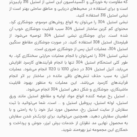
که مقاومت به خوردگی و اکسیداسیون این استی از استیل 316 پایین‌تر
است و برای استفاده در محیط‌های دریایی و مناطق ساحلی بهتر است از
نبشی استیل 316 استفاده کنید.
نبشی استیل 304 را می‌توان به انواع روش‌های مرسوم، جوشکاری کرد.
محتوای کم کربن ساختار استیل 304 سبب قابلیت جوشکاری خوب آن
شده است. برای جوشکاری نبشی استیل 304 توصیه می‌شود از
فیلرمتال استیل 308 استفاده کنید. در صورت جوشکاری مقاطع سنگین
استیل 304، عملیات آنیل پس از جوشکاری ضروری است.
نبشی استیل 304 را نمی‌توان با انجام عملیات حرارتی سختکاری کرد. به
طور کلی استحکام استیل 304 تنها با انجام فرآیندهای کارسرد افزایش
می‌یابد. آنیل استیل 304 در دمای 1010 تا 1120 انجام می‌شود. عملیات
آنیل به سبب حذف تنش‌های باقی مانده در ساختار بر اثر انجام
فرآیندهای کارسرد می‌باشد. این عملیات به منظور بهبود قابلیت
ماشینکاری، جوشکاری و شکل دهی استیل 304 انجام می‌شود.
. استیل رخ عرضه کننده انواع مواد اولیه و مقاطع استیل مانند ورق
استیل، لوله استیل، پروفیل استیل و … است. شما می‌توانید با ثبت
سفارش از سایت استیل رخ، محصول مورد نیاز خود را به راحتی و با
اطمینان سفارش دهید. همچنین می‌توانید برای نزدیک‌تر شدن سفارش
به محصول نهایی مد نظرتان از خدمات برش لیزر، جوش و پرداخت و
خمکاری این مجموعه نیز بهره‌مند شوید.