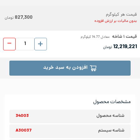
قیمت هر کیلوگرم
827,300
تومان
بدون مالیات بر ارزش افزوده
قیمت
۱
شاخه
معادل
14.77
کیلوگرم
نبشی است
12,219,221
تومان
افزودن به سبد خرید
مشخصات محصول
شناسه محصول
34003
شناسه سیستم
A30037