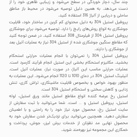
چند سال، دچار خوردگی در سطح می‌شود و زیبایی ظاهری خود را از
دست می‌دهد. به همین دلیل توصیه می‌شود در محیط باز مناطق
ساحلی و دریایی از آلیاژ 316 استفاده کنید.
پروفیل استیل 304 به دلیل محتوای کم کربن در ساختار خود، قابلیت
جوشکاری به انواع روش‌های رایج را دارد. توصیه می‌شود برای جوشکاری
پروفیل استیل 304 از فیلرمتال 308 استفاده کنید. در ضمن توجه کنید
که مقاطع سنگین جوشکاری شده از استیل 304 نیاز به عملیات آنیل بعد
از جوشکاری را دارند.
پروفیل استیل 304 را نمی‌توان با انجام عملیات حرارتی استحکام
بخشید. مکانیزم استحکام بخشی این استیل انجام فرآیند کارسرد است.
عملیات حرارتی مناسب این آلیاژ، در صورت نیاز، عملیات آنیل است.
آنیلینگ استیل 304 در دمای 1010 تا 1120 انجام می‌شود. این عملیات به
منظور بهبود خواص و بخصوص قابلیت ماشینکاری، تراش کاری، تنش
زدایی و کاهش سختی و استحکام استیل 304 است.
استیل رخ عرضه کننده انواع مقاطع استیل مانند ورق استیل، لوله
استیل، پروفیل استیل و … است. شما می‌توانید با ثبت سفارش از
سایت استیل رخ، محصول مورد نیاز خود را به راحتی و با اطمینان
سفارش دهید. همچنین می‌توانید برای نزدیک‌تر شدن سفارش خود به
محصول نهایی مد نظرتان از خدمات برش لیزر، جوش، پرداخت و
خمکاری این مجموعه نیز بهره‌مند شوید.