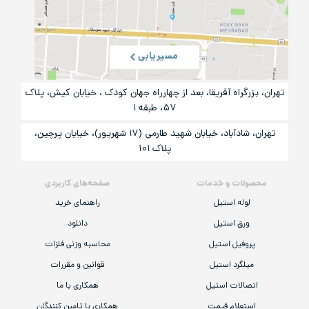
مسیریابی
تهران، بزرگراه آفریقا، بعد از چهارراه جهان کودک ، خیابان کیش، پلاک
۵۷، طبقه ۱
تهران، شادآباد، خیابان شهید طارمی (۱۷ شهریور)، خیایان پرچین،
پلاک ۱۰۱
محصولات و خدمات
صفحه‌های کاربردی
لوله استیل
راهنمای خرید
ورق استیل
دانلود
پروفیل استیل
محاسبه وزنی فلزات
میلگرد استیل
قوانین و مقررات
اتصالات استیل
همکاری با ما
استعلام قیمت
همکاری با تامین کنندگان