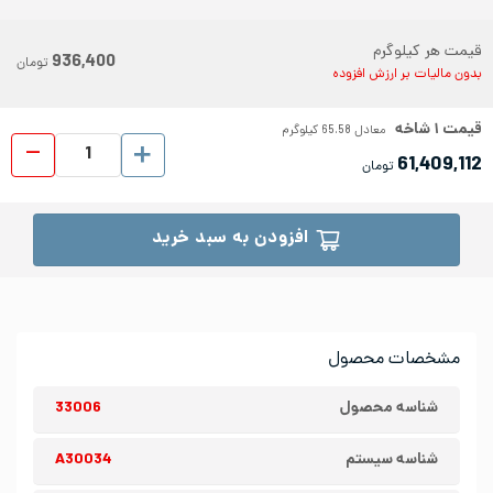
قیمت هر کیلوگرم
936,400
تومان
بدون مالیات بر ارزش افزوده
قیمت
۱
شاخه
معادل
65.58
کیلوگرم
ناودانی 
61,409,112
تومان
افزودن به سبد خرید
مشخصات محصول
شناسه محصول
33006
شناسه سیستم
A30034