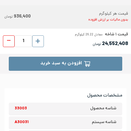
قیمت هر کیلوگرم
936,400
تومان
بدون مالیات بر ارزش افزوده
قیمت
۱
شاخه
معادل
26.22
کیلوگرم
ناودانی 
24,552,408
تومان
افزودن به سبد خرید
مشخصات محصول
شناسه محصول
33003
شناسه سیستم
A30031