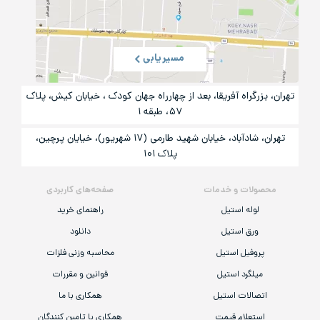
مسیریابی
تهران، بزرگراه آفریقا، بعد از چهارراه جهان کودک ، خیابان کیش، پلاک
۵۷، طبقه ۱
تهران، شادآباد، خیابان شهید طارمی (۱۷ شهریور)، خیایان پرچین،
پلاک ۱۰۱
محصولات و خدمات
صفحه‌های کاربردی
لوله استیل
راهنمای خرید
ورق استیل
دانلود
پروفیل استیل
محاسبه وزنی فلزات
میلگرد استیل
قوانین و مقررات
اتصالات استیل
همکاری با ما
استعلام قیمت
همکاری با تامین کنندگان