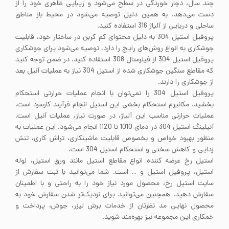
چند سال، دچار خوردگی در سطح می‌شود و زیبایی ظاهری خود را از
دست می‌دهد. به همین دلیل توصیه می‌شود در محیط باز مناطق
ساحلی و دریایی از آلیاژ 316 استفاده کنید.
پروفیل استیل 304 به دلیل محتوای کم کربن در ساختار خود، قابلیت
جوشکاری به انواع روش‌های رایج را دارد. توصیه می‌شود برای جوشکاری
پروفیل استیل 304 از فیلرمتال 308 استفاده کنید. در ضمن توجه کنید
که مقاطع سنگین جوشکاری شده از استیل 304 نیاز به عملیات آنیل بعد
از جوشکاری را دارند.
پروفیل استیل 304 را نمی‌توان با انجام عملیات حرارتی استحکام
بخشید. مکانیزم استحکام بخشی این استیل انجام فرآیند کارسرد است.
عملیات حرارتی مناسب این آلیاژ، در صورت نیاز، عملیات آنیل است.
آنیلینگ استیل 304 در دمای 1010 تا 1120 انجام می‌شود. این عملیات به
منظور بهبود خواص و بخصوص قابلیت ماشینکاری، تراش کاری، تنش
زدایی و کاهش سختی و استحکام استیل 304 است.
استیل رخ عرضه کننده انواع مقاطع استیل مانند ورق استیل، لوله
استیل، پروفیل استیل و … است. شما می‌توانید با ثبت سفارش از
سایت استیل رخ، محصول مورد نیاز خود را به راحتی و با اطمینان
سفارش دهید. همچنین می‌توانید برای نزدیک‌تر شدن سفارش خود به
محصول نهایی مد نظرتان از خدمات برش لیزر، جوش، پرداخت و
خمکاری این مجموعه نیز بهره‌مند شوید.