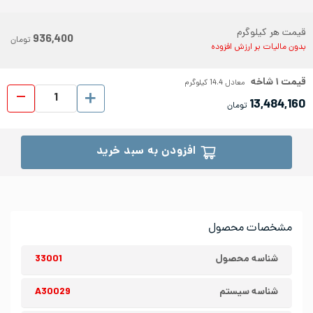
قیمت هر کیلوگرم
936,400
تومان
بدون مالیات بر ارزش افزوده
قیمت
۱
شاخه
معادل
14.4
کیلوگرم
ناودانی 
13,484,160
تومان
افزودن به سبد خرید
مشخصات محصول
شناسه محصول
33001
شناسه سیستم
A30029