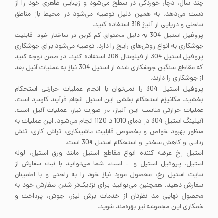
چند سال، دچار خوردگی در سطح می‌شود و زیبایی ظاهری خود را از
دست می‌دهد. به همین دلیل توصیه می‌شود در محیط باز مناطق
ساحلی و دریایی از آلیاژ 316 استفاده کنید.
پروفیل استیل 304 به دلیل محتوای کم کربن در ساختار خود، قابلیت
جوشکاری به انواع روش‌های رایج را دارد. توصیه می‌شود برای جوشکاری
پروفیل استیل 304 از فیلرمتال 308 استفاده کنید. در ضمن توجه کنید
که مقاطع سنگین جوشکاری شده از استیل 304 نیاز به عملیات آنیل بعد
از جوشکاری را دارند.
پروفیل استیل 304 را نمی‌توان با انجام عملیات حرارتی استحکام
بخشید. مکانیزم استحکام بخشی این استیل انجام فرآیند کارسرد است.
عملیات حرارتی مناسب این آلیاژ، در صورت نیاز، عملیات آنیل است.
آنیلینگ استیل 304 در دمای 1010 تا 1120 انجام می‌شود. این عملیات به
منظور بهبود خواص و بخصوص قابلیت ماشینکاری، تراش کاری، تنش
زدایی و کاهش سختی و استحکام استیل 304 است.
استیل رخ عرضه کننده انواع مقاطع استیل مانند ورق استیل، لوله
استیل، پروفیل استیل و … است. شما می‌توانید با ثبت سفارش از
سایت استیل رخ، محصول مورد نیاز خود را به راحتی و با اطمینان
سفارش دهید. همچنین می‌توانید برای نزدیک‌تر شدن سفارش خود به
محصول نهایی مد نظرتان از خدمات برش لیزر، جوش، پرداخت و
خمکاری این مجموعه نیز بهره‌مند شوید.