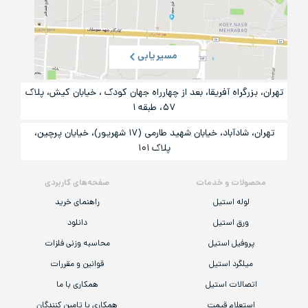
مسیریابی
تهران، بزرگراه آفریقا، بعد از چهارراه جهان کودک ، خیابان کیش، پلاک
۵۷، طبقه ۱
تهران، شادآباد، خیابان شهید طارمی (۱۷ شهریور)، خیایان پرچین،
پلاک ۱۰۱
محصولات و خدمات
صفحه‌های کاربردی
لوله استیل
راهنمای خرید
ورق استیل
دانلود
پروفیل استیل
محاسبه وزنی فلزات
میلگرد استیل
قوانین و مقررات
اتصالات استیل
همکاری با ما
استعلام قیمت
همکاری با تامین کنندگان