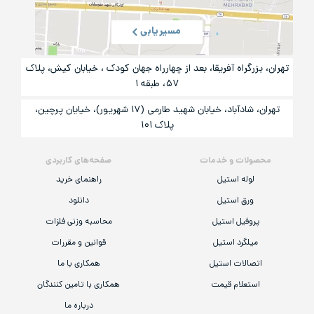
مسیریابی
تهران، بزرگراه آفریقا، بعد از چهارراه جهان کودک ، خیابان کیش، پلاک
۵۷، طبقه ۱
تهران، شادآباد، خیابان شهید طارمی (۱۷ شهریور)، خیایان پرچین،
پلاک ۱۰۱
محصولات و خدمات
صفحه‌های کاربردی
لوله استیل
راهنمای خرید
ورق استیل
دانلود
پروفیل استیل
محاسبه وزنی فلزات
میلگرد استیل
قوانین و مقررات
اتصالات استیل
همکاری با ما
استعلام قیمت
همکاری با تامین کنندگان
درباره ما