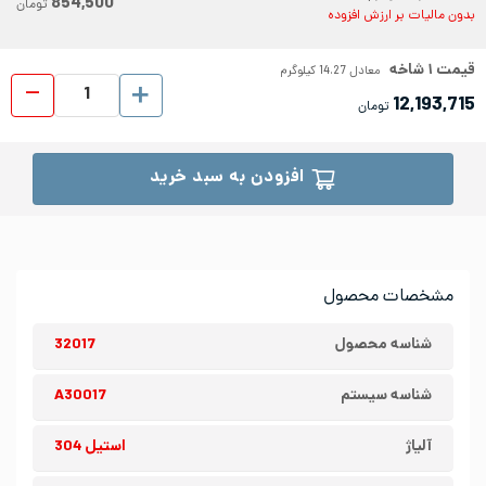
854,500
تومان
بدون مالیات بر ارزش افزوده
قیمت
۱
شاخه
معادل
14.27
کیلوگرم
تسمه ا
12,193,715
تومان
افزودن به سبد خرید
مشخصات محصول
شناسه محصول
32017
شناسه سیستم
A30017
آلیاژ
استیل 304