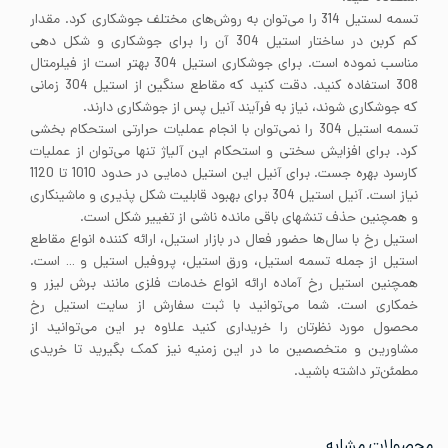
تسمه لستیل 314 را می‌توان به روش‌های مختلف جوشکاری کرد. مقدار
کم کربن در ساختار استیل 304 آن را برای جوشکاری و شکل دهی
مناسب نموده است. برای جوشکاری استیل 304 بهتر است از فیلرمتال
308 استفاده کنید. دقت کنید که مقاطع سنگین از استیل 304 زمانی
که جوشکاری شوند، نیاز به فرآیند آنیل پس از جوشکاری دارند.
تسمه استیل 304 را نمی‌توان با انجام عملیات حرارتی استحکام بخشی
کرد. برای افزایش سختی و استحکام این آلیاژ تنها می‌توان از عملیات
کارسرد بهره جست. برای آنیل این استیل دمایی در حدود 1010 تا 1120
نیاز است. آنیل استیل 304 برای بهبود قابلیت شکل پذیری و ماشینکاری
و همچنین حذف تنشهای باقی مانده ناشی از تغییر شکل است.
استیل رخ با سال‌ها حضور فعال در بازار استیل، ارائه کننده انواع مقاطع
استیل از جمله تسمه استیل، ورق استیل، پروفیل استیل و … است.
همچنین استیل رخ آماده ارائه انواع خدمات فلزی مانند برش لیزر و
خمکاری است. شما می‌توانید با ثبت سفارش از سایت استیل رخ
محصول مورد نظرتان را خریداری کنید علاوه بر این می‌توانید از
مشاورین و متخصصین ما در این زمنیه نیز کمک بگیرید تا خریدی
مطمئن‌تر داشته باشید.
محصولات مشابه