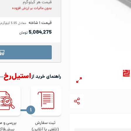
قیمت هر کیلوگرم
بدون مالیات بر ارزش افزوده
قیمت
۱
شاخه
معادل
5.95
کیلوگرم
5,084,275
تومان
استیل‌رخ
راهنمای خرید از
‍۱
ثبت سفارش
بررسی و ص
(تلفنی یا آنلاین)
پیش‌فاکت