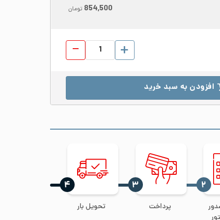
854,500
تومان
تسمه استیل 304 عرض 25 ضخامت 5 عدد
افزودن به سبد خرید
‍۴
‍۳
‍۲
دور
پرداخت
تحویل بار
ور