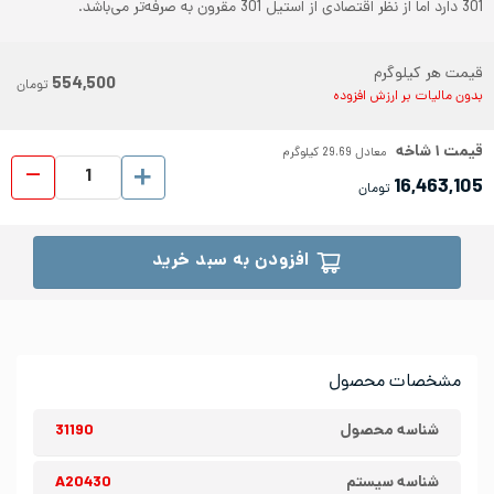
301 دارد اما از نظر اقتصادی از استیل 301 مقرون به صرفه‌تر می‌باشد.
قیمت هر کیلوگرم
554,500
تومان
بدون مالیات بر ارزش افزوده
قیمت
۱
شاخه
معادل
29.69
کیلوگرم
پروفیل ا
16,463,105
تومان
افزودن به سبد خرید
مشخصات محصول
شناسه محصول
31190
شناسه سیستم
A20430