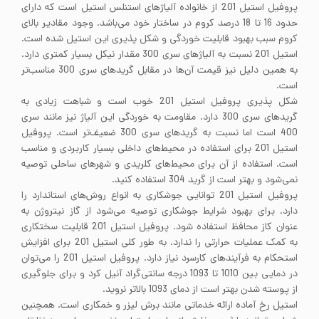
پروفیل استیل 201 از خانواده آلیاژهای استنلس استیل است که دارای
حدود 16 تا 18 درصد کروم در ساختار خود می‌باشد. وجود مقادیر بالای
کروم سبب بهبود قابلیت خوردگی و شکل پذیری این استیل شده است.
استیل 201 نسبت به آلیاژهای سری 300 مقدار نیکل بسیار کمتری دارد.
به همین دلیل نیز قیمت آن‌ها در مقابل گریدهای سری 300 مناسب‌تر
است.
شکل پذیری پروفیل استیل 201 خوب است و شباهت زیادی به
گریدهای سری 300 دارد. مقاومت به خوردگی این آلیاژ نیز مانند سری
400 است اما نسبت به گریدهای سری 300 ضعیف‌تر است. پروفیل
استیل 201 برای استفاده در محیط‌های داخلی بسیار کاربردی و مناسب
است. استفاده از آن برای محیط‌های کلریدی و شهرهای ساحلی توصیه
نمی‌شود و بهتر است از گرید 304 استفاده کنید.
پروفیل استیل 201 توانایی جوشکاری به انواع روش‌های استاندارد را
دارد. برای بهبود شرایط جوشکاری توصیه می‌شود از گاز نیتروژن به
عنوان کاز محافظ استفاده شود. پروفیل استیل 201 قابلیت سختکاری
به کمک عملیات حرارتی را ندارد. به طور کلی استیل 201 برای افزایش
استحکام به فرآیندهای کارسرد نیاز دارد. پروفیل استیل 201 را می‌توان
در دمایی بین 1010 تا 1093 درجه سانتی‌گراد آنیل کرد و برای جلوگیری
از پوسته شدن بهتر است از دمای 1093 بالاتر نروید.
استیل رخ آماده ارائه خدماتی مانند برش لیزر و خمکاری است. همچنین