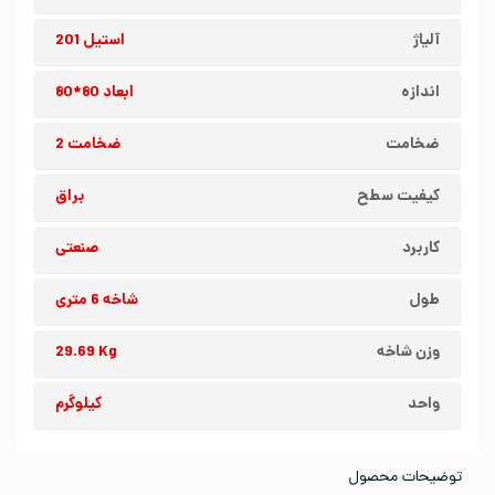
آلیاژ
استیل 201
اندازه
ابعاد 80*80
ضخامت
ضخامت 2
کیفیت سطح
براق
کاربرد
صنعتی
طول
شاخه 6 متری
وزن شاخه
29.69 Kg
واحد
کیلوگرم
توضیحات محصول