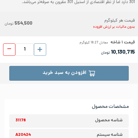
301 دارد اما از نظر اقتصادی از استیل 301 مقرون به صرفه‌تر می‌باشد.
قیمت هر کیلوگرم
554,500
تومان
بدون مالیات بر ارزش افزوده
قیمت
۱
شاخه
معادل
18.27
کیلوگرم
پروفیل ا
10,130,715
تومان
افزودن به سبد خرید
مشخصات محصول
شناسه محصول
31178
شناسه سیستم
A20424