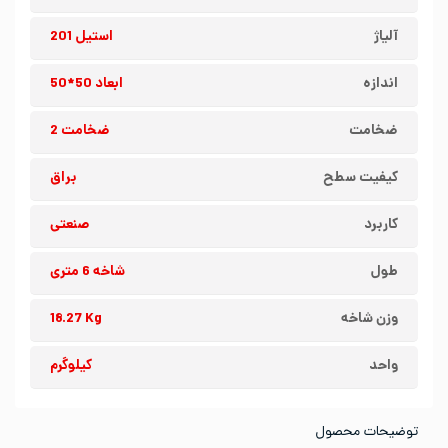
آلیاژ
استیل 201
اندازه
ابعاد 50*50
ضخامت
ضخامت 2
کیفیت سطح
براق
کاربرد
صنعتی
طول
شاخه 6 متری
وزن شاخه
18.27 Kg
واحد
کیلوگرم
توضیحات محصول