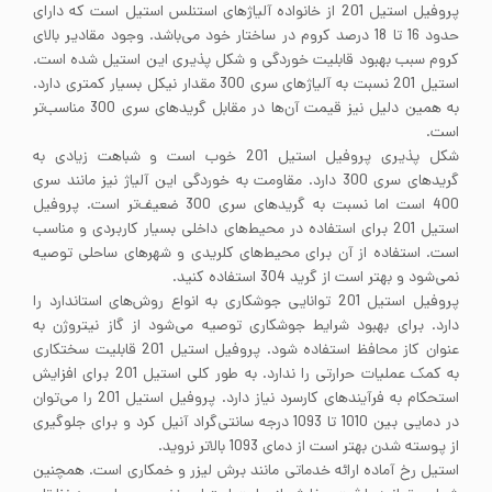
پروفیل استیل 201 از خانواده آلیاژهای استنلس استیل است که دارای
حدود 16 تا 18 درصد کروم در ساختار خود می‌باشد. وجود مقادیر بالای
کروم سبب بهبود قابلیت خوردگی و شکل پذیری این استیل شده است.
استیل 201 نسبت به آلیاژهای سری 300 مقدار نیکل بسیار کمتری دارد.
به همین دلیل نیز قیمت آن‌ها در مقابل گریدهای سری 300 مناسب‌تر
است.
شکل پذیری پروفیل استیل 201 خوب است و شباهت زیادی به
گریدهای سری 300 دارد. مقاومت به خوردگی این آلیاژ نیز مانند سری
400 است اما نسبت به گریدهای سری 300 ضعیف‌تر است. پروفیل
استیل 201 برای استفاده در محیط‌های داخلی بسیار کاربردی و مناسب
است. استفاده از آن برای محیط‌های کلریدی و شهرهای ساحلی توصیه
نمی‌شود و بهتر است از گرید 304 استفاده کنید.
پروفیل استیل 201 توانایی جوشکاری به انواع روش‌های استاندارد را
دارد. برای بهبود شرایط جوشکاری توصیه می‌شود از گاز نیتروژن به
عنوان کاز محافظ استفاده شود. پروفیل استیل 201 قابلیت سختکاری
به کمک عملیات حرارتی را ندارد. به طور کلی استیل 201 برای افزایش
استحکام به فرآیندهای کارسرد نیاز دارد. پروفیل استیل 201 را می‌توان
در دمایی بین 1010 تا 1093 درجه سانتی‌گراد آنیل کرد و برای جلوگیری
از پوسته شدن بهتر است از دمای 1093 بالاتر نروید.
استیل رخ آماده ارائه خدماتی مانند برش لیزر و خمکاری است. همچنین