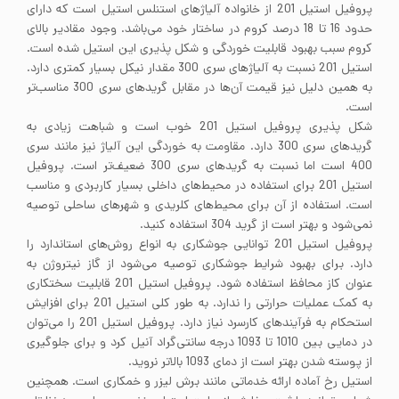
پروفیل استیل 201 از خانواده آلیاژهای استنلس استیل است که دارای
حدود 16 تا 18 درصد کروم در ساختار خود می‌باشد. وجود مقادیر بالای
کروم سبب بهبود قابلیت خوردگی و شکل پذیری این استیل شده است.
استیل 201 نسبت به آلیاژهای سری 300 مقدار نیکل بسیار کمتری دارد.
به همین دلیل نیز قیمت آن‌ها در مقابل گریدهای سری 300 مناسب‌تر
است.
شکل پذیری پروفیل استیل 201 خوب است و شباهت زیادی به
گریدهای سری 300 دارد. مقاومت به خوردگی این آلیاژ نیز مانند سری
400 است اما نسبت به گریدهای سری 300 ضعیف‌تر است. پروفیل
استیل 201 برای استفاده در محیط‌های داخلی بسیار کاربردی و مناسب
است. استفاده از آن برای محیط‌های کلریدی و شهرهای ساحلی توصیه
نمی‌شود و بهتر است از گرید 304 استفاده کنید.
پروفیل استیل 201 توانایی جوشکاری به انواع روش‌های استاندارد را
دارد. برای بهبود شرایط جوشکاری توصیه می‌شود از گاز نیتروژن به
عنوان کاز محافظ استفاده شود. پروفیل استیل 201 قابلیت سختکاری
به کمک عملیات حرارتی را ندارد. به طور کلی استیل 201 برای افزایش
استحکام به فرآیندهای کارسرد نیاز دارد. پروفیل استیل 201 را می‌توان
در دمایی بین 1010 تا 1093 درجه سانتی‌گراد آنیل کرد و برای جلوگیری
از پوسته شدن بهتر است از دمای 1093 بالاتر نروید.
استیل رخ آماده ارائه خدماتی مانند برش لیزر و خمکاری است. همچنین