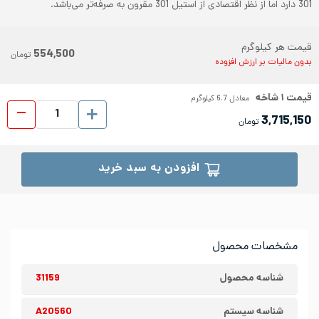
301 دارد اما از نظر اقتصادی از استیل 301 مقرون به صرفه‌تر می‌باشد.
قیمت هر کیلوگرم
554,500
تومان
بدون مالیات بر ارزش افزوده
قیمت
۱
شاخه
معادل
6.7
کیلوگرم
پروفیل ا
3,715,150
تومان
افزودن به سبد خرید
مشخصات محصول
شناسه محصول
31159
شناسه سیستم
A20560