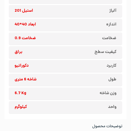
آلیاژ
استیل 201
اندازه
ابعاد 40*40
ضخامت
ضخامت 0.9
کیفیت سطح
براق
کاربرد
دکوراتیو
طول
شاخه 6 متری
وزن شاخه
6.7 Kg
واحد
کیلوگرم
توضیحات محصول