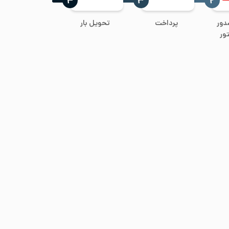
‍۴
‍۳
‍۲
دور
پرداخت
تحویل بار
ور