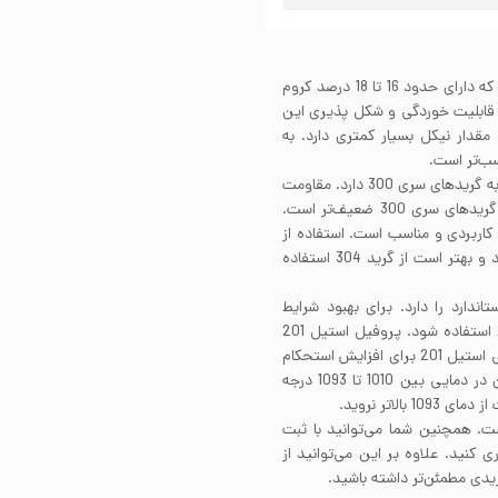
پروفیل استیل 201 از خانواده آلیاژهای استنلس استیل است که دارای حدود 16 تا 18 درصد کروم
د قابلیت خوردگی و شکل پذیری این
استیل شده است. استیل 201 نسبت به آلیاژهای سری 300 مقدار نیکل بسیار کمتری دارد. به
شکل پذیری پروفیل استیل 201 خوب است و شباهت زیادی به گریدهای سری 300 دارد. مقاومت
به خوردگی این آلیاژ نیز مانند سری 400 است اما نسبت به گریدهای سری 300 ضعیف‌تر است.
ی بسیار کاربردی و مناسب است. استفاده از
آن برای محیط‌های کلریدی و شهرهای ساحلی توصیه نمی‌شود و بهتر است از گرید 304 استفاده
های استاندارد را دارد. برای بهبود شرایط
جوشکاری توصیه می‌شود از گاز نیتروژن به عنوان کاز محافظ استفاده شود. پروفیل استیل 201
قابلیت سختکاری به کمک عملیات حرارتی را ندارد. به طور کلی استیل 201 برای افزایش استحکام
به فرآیندهای کارسرد نیاز دارد. پروفیل استیل 201 را می‌توان در دمایی بین 1010 تا 1093 درجه
لاتر نروید.
ست. همچنین شما می‌توانید با ثبت
کنید. علاوه بر این می‌توانید از
دی مطمئن‌تر داشته باشید.