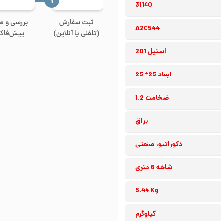
‍۱
31140
ثبت سفارش
بررسی و ص
A20544
(تلفنی یا آنلاین)
پیش‌فاکت
استیل 201
ابعاد 25* 25
ضخامت 1.2
براق
دکوراتیو، صنعتی
شاخه 6 متری
5.44 Kg
کیلوگرم