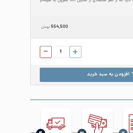
201 شباهت زیادی به استیل 301 دارد اما از نظر اقتصادی از استیل 301 مقرون به صرفه‌تر
554,500
تومان
پروفیل استیل 201 ابعاد 25*25 ضخامت 1.2 براق شاخه 6 متری عدد
افزودن به سبد خرید