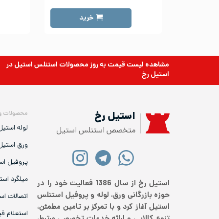
خرید
مشاهده لیست قیمت به روز
محصولات استنلس استیل
در
استیل رخ
محصولات و
استیل رخ
لوله استیل
متخصص استنلس استیل
ورق استیل
پروفیل اس
میلگرد است
استیل رخ از سال 1386 فعالیت خود را در
حوزه بازرگانی ورق، لوله و پروفیل استنلس
اتصالات اس
استیل آغاز کرد و با تمرکز بر تامین مطمئن،
استعلام ق
تنوع کالایی و ارائه خدمات تخصصی مرتبط،