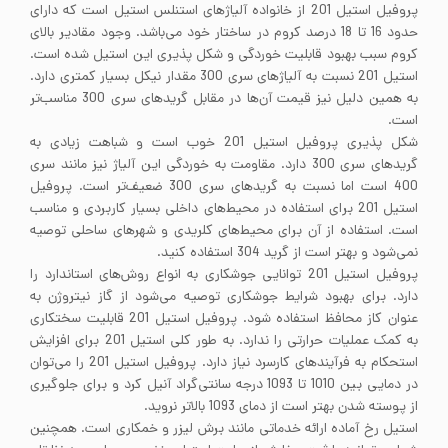
پروفیل استیل 201 از خانواده آلیاژهای استنلس استیل است که دارای
حدود 16 تا 18 درصد کروم در ساختار خود می‌باشد. وجود مقادیر بالای
کروم سبب بهبود قابلیت خوردگی و شکل پذیری این استیل شده است.
استیل 201 نسبت به آلیاژهای سری 300 مقدار نیکل بسیار کمتری دارد.
به همین دلیل نیز قیمت آن‌ها در مقابل گریدهای سری 300 مناسب‌تر
است.
شکل پذیری پروفیل استیل 201 خوب است و شباهت زیادی به
گریدهای سری 300 دارد. مقاومت به خوردگی این آلیاژ نیز مانند سری
400 است اما نسبت به گریدهای سری 300 ضعیف‌تر است. پروفیل
استیل 201 برای استفاده در محیط‌های داخلی بسیار کاربردی و مناسب
است. استفاده از آن برای محیط‌های کلریدی و شهرهای ساحلی توصیه
نمی‌شود و بهتر است از گرید 304 استفاده کنید.
پروفیل استیل 201 توانایی جوشکاری به انواع روش‌های استاندارد را
دارد. برای بهبود شرایط جوشکاری توصیه می‌شود از گاز نیتروژن به
عنوان کاز محافظ استفاده شود. پروفیل استیل 201 قابلیت سختکاری
به کمک عملیات حرارتی را ندارد. به طور کلی استیل 201 برای افزایش
استحکام به فرآیندهای کارسرد نیاز دارد. پروفیل استیل 201 را می‌توان
در دمایی بین 1010 تا 1093 درجه سانتی‌گراد آنیل کرد و برای جلوگیری
از پوسته شدن بهتر است از دمای 1093 بالاتر نروید.
استیل رخ آماده ارائه خدماتی مانند برش لیزر و خمکاری است. همچنین