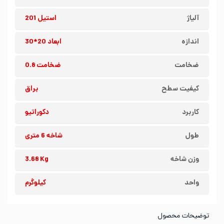
آلیاژ
استیل 201
اندازه
ابعاد 20*30
ضخامت
ضخامت 0.8
کیفیت سطح
براق
کاربرد
دکوراتیو
طول
شاخه 6 متری
وزن شاخه
3.68 Kg
واحد
کیلوگرم
توضیحات محصول