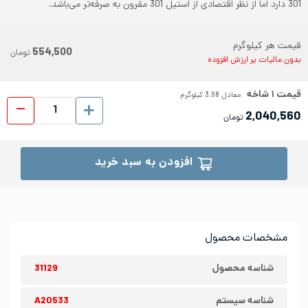
301 دارد اما از نظر اقتصادی از استیل 301 مقرون به صرفه‌تر می‌باشد.
قیمت هر کیلوگرم
554,500
تومان
بدون مالیات بر ارزش افزوده
قیمت
۱
شاخه
معادل
3.68
کیلوگرم
پروفیل ا
2,040,560
تومان
افزودن به سبد خرید
مشخصات محصول
شناسه محصول
31129
شناسه سیستم
A20533