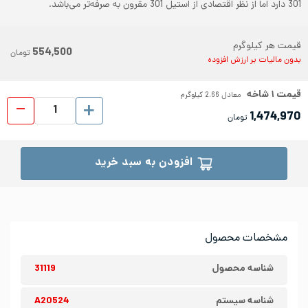
301 دارد اما از نظر اقتصادی از استیل 301 مقرون به صرفه‌تر می‌باشد.
قیمت هر کیلوگرم
554,500
تومان
بدون مالیات بر ارزش افزوده
قیمت
۱
شاخه
معادل
2.66
کیلوگرم
پروفیل ا
1,474,970
تومان
افزودن به سبد خرید
مشخصات محصول
شناسه محصول
31119
شناسه سیستم
A20524