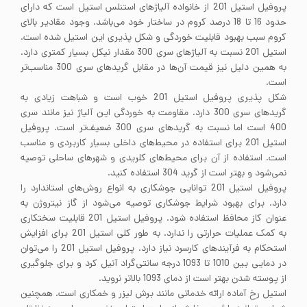
پروفیل استیل 201 از خانواده آلیاژهای استنلس استیل است که دارای
حدود 16 تا 18 درصد کروم در ساختار خود می‌باشد. وجود مقادیر بالای
کروم سبب بهبود قابلیت خوردگی و شکل پذیری این استیل شده است.
استیل 201 نسبت به آلیاژهای سری 300 مقدار نیکل بسیار کمتری دارد.
به همین دلیل نیز قیمت آن‌ها در مقابل گریدهای سری 300 مناسب‌تر
است.
شکل پذیری پروفیل استیل 201 خوب است و شباهت زیادی به
گریدهای سری 300 دارد. مقاومت به خوردگی این آلیاژ نیز مانند سری
400 است اما نسبت به گریدهای سری 300 ضعیف‌تر است. پروفیل
استیل 201 برای استفاده در محیط‌های داخلی بسیار کاربردی و مناسب
است. استفاده از آن برای محیط‌های کلریدی و شهرهای ساحلی توصیه
نمی‌شود و بهتر است از گرید 304 استفاده کنید.
پروفیل استیل 201 توانایی جوشکاری به انواع روش‌های استاندارد را
دارد. برای بهبود شرایط جوشکاری توصیه می‌شود از گاز نیتروژن به
عنوان کاز محافظ استفاده شود. پروفیل استیل 201 قابلیت سختکاری
به کمک عملیات حرارتی را ندارد. به طور کلی استیل 201 برای افزایش
استحکام به فرآیندهای کارسرد نیاز دارد. پروفیل استیل 201 را می‌توان
در دمایی بین 1010 تا 1093 درجه سانتی‌گراد آنیل کرد و برای جلوگیری
از پوسته شدن بهتر است از دمای 1093 بالاتر نروید.
استیل رخ آماده ارائه خدماتی مانند برش لیزر و خمکاری است. همچنین