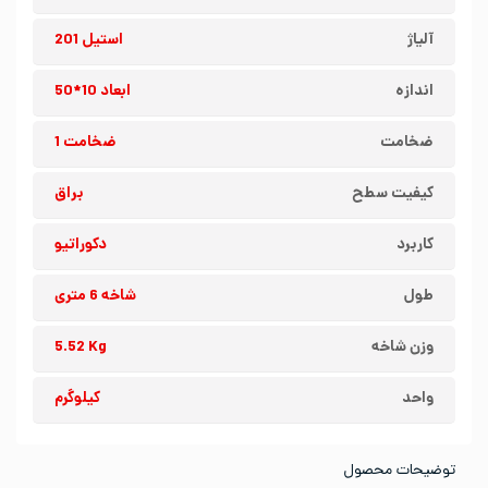
آلیاژ
استیل 201
اندازه
ابعاد 10*50
ضخامت
ضخامت 1
کیفیت سطح
براق
کاربرد
دکوراتیو
طول
شاخه 6 متری
وزن شاخه
5.52 Kg
واحد
کیلوگرم
توضیحات محصول