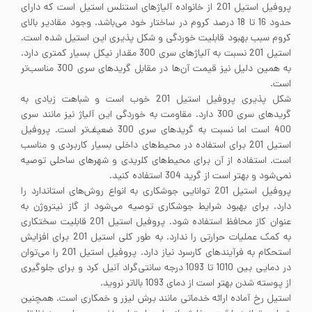
پروفیل استیل 201 از خانواده آلیاژهای استنلس استیل است که دارای
حدود 16 تا 18 درصد کروم در ساختار خود می‌باشد. وجود مقادیر بالای
کروم سبب بهبود قابلیت خوردگی و شکل پذیری این استیل شده است.
استیل 201 نسبت به آلیاژهای سری 300 مقدار نیکل بسیار کمتری دارد.
به همین دلیل نیز قیمت آن‌ها در مقابل گریدهای سری 300 مناسب‌تر
است.
شکل پذیری پروفیل استیل 201 خوب است و شباهت زیادی به
گریدهای سری 300 دارد. مقاومت به خوردگی این آلیاژ نیز مانند سری
400 است اما نسبت به گریدهای سری 300 ضعیف‌تر است. پروفیل
استیل 201 برای استفاده در محیط‌های داخلی بسیار کاربردی و مناسب
است. استفاده از آن برای محیط‌های کلریدی و شهرهای ساحلی توصیه
نمی‌شود و بهتر است از گرید 304 استفاده کنید.
پروفیل استیل 201 توانایی جوشکاری به انواع روش‌های استاندارد را
دارد. برای بهبود شرایط جوشکاری توصیه می‌شود از گاز نیتروژن به
عنوان کاز محافظ استفاده شود. پروفیل استیل 201 قابلیت سختکاری
به کمک عملیات حرارتی را ندارد. به طور کلی استیل 201 برای افزایش
استحکام به فرآیندهای کارسرد نیاز دارد. پروفیل استیل 201 را می‌توان
در دمایی بین 1010 تا 1093 درجه سانتی‌گراد آنیل کرد و برای جلوگیری
از پوسته شدن بهتر است از دمای 1093 بالاتر نروید.
استیل رخ آماده ارائه خدماتی مانند برش لیزر و خمکاری است. همچنین