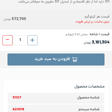
301 دارد اما از نظر اقتصادی از استیل 301 مقرون به صرفه‌تر می‌باشد.
قیمت هر کیلوگرم
572,700
تومان
بدون مالیات بر ارزش افزوده
قیمت
۱
شاخه
معادل
5.52
کیلوگرم
پروفیل ا
3,161,304
تومان
افزودن به سبد خرید
مشخصات محصول
شناسه محصول
31107
شناسه سیستم
A20518