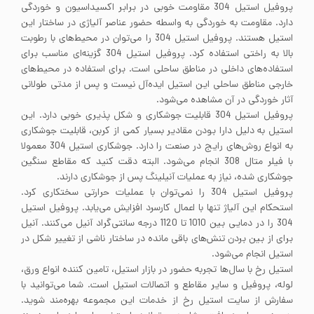
پروفیل استیل 304 مقاومت خوبی در برابر اکسیداسیون و خوردگی
دارد. مقاومت به خوردگی به واسطه حضور عناصر آلیاژی در ساختار این
استیل هستند. پروفیل استیل 304 را می‌توان در محیط‌های با رطوبت
بالا به راختی استفاده کرد. پروفیل استیل 304 گزینه‌ای مناسب برای
استفاده‌های داخلی در مناطق ساحلی است. برای استفاده در محیط‌های
خارجی مناطق ساحلی این استیل ایده‌آل نیست و پس از مدتی طولانی
آثار خوردگی در آن مشاهده می‌شود.
پروفیل استیل 304 قابلیت جوشکاری و شکل پذیری خوبی دارد. این
استیل به دلیل دارا بودن مقادیر بسیار کمی از کربن، قابلیت جوشکاری
به انواع روش‌های رایج در صنعت را دارد. جوشکاری استیل 304 معمولا
با فیلر متال 308 انجام می‌شود. البته دقت کنید که مقاطع سنگین
جوشکاری شده، نیاز به عملیات آنیلینگ پس از جوشکاری دارند.
پروفیل استیل 304 را نمی‌توان با عملیات حرارتی سختکاری کرد.
استحکام این آلیاژ تنها با اعمال کارسرد افزایش می‌یابد. پروفیل استیل
304 را در دمایی بین 1010 تا 1120 درجه سانتی‌گراد آنیل می‌کنند. آنیل
برای از بین بردن تنش‌های باقی مانده در ساختار ناشی از تغییر شکل در
استیل انجام می‌شود.
استیل رخ با سال‌ها تجربه حضور در بازار استیل، تامین کننده انواع ورق،
لوله، پروفیل و سایر مقاطع و اتصالات استیل است. شما می‌توانید با
سفارش از سایت استیل رخ از خدمات این مجموعه بهره‌مند شوید.