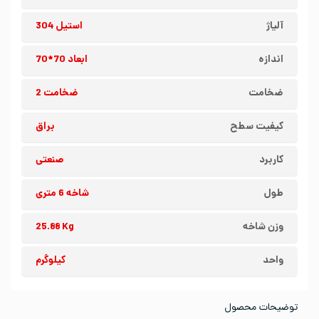
آلیاژ
استیل 304
اندازه
ابعاد 70*70
ضخامت
ضخامت 2
کیفیت سطح
براق
کاربرد
صنعتی
طول
شاخه 6 متری
وزن شاخه
25.88 Kg
واحد
کیلوگرم
توضیحات محصول