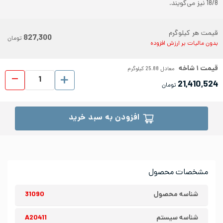
18/8 نیز می‌گویند.
قیمت هر کیلوگرم
827,300
تومان
بدون مالیات بر ارزش افزوده
قیمت
۱
شاخه
معادل
25.88
کیلوگرم
پروفیل ا
21,410,524
تومان
افزودن به سبد خرید
مشخصات محصول
شناسه محصول
31090
شناسه سیستم
A20411