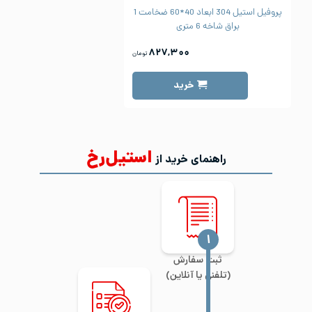
پروفیل استیل 304 ابعاد 40*60 ضخامت 1
براق شاخه 6 متری
۸۲۷,۳۰۰
تومان
خرید
استیل‌رخ
راهنمای خرید از
‍۱
ثبت سفارش
(تلفنی یا آنلاین)