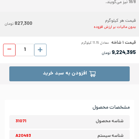
18/8 نیز می‌گویند.
قیمت هر کیلوگرم
827,300
تومان
بدون مالیات بر ارزش افزوده
قیمت
۱
شاخه
معادل
11.15
کیلوگرم
پروفیل ا
9,224,395
تومان
افزودن به سبد خرید
مشخصات محصول
شناسه محصول
31071
شناسه سیستم
A20493