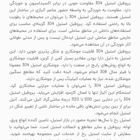
پروفیل استیل 304 مقاومت خوبی در برابر اکسیداسیون و خوردگی
دارد. مقاومت به خوردگی به واسطه حضور عناصر آلیاژی در ساختار این
استیل هستند. پروفیل استیل 304 را می‌توان در محیط‌های با رطوبت
بالا به راختی استفاده کرد. پروفیل استیل 304 گزینه‌ای مناسب برای
استفاده‌های داخلی در مناطق ساحلی است. برای استفاده در محیط‌های
خارجی مناطق ساحلی این استیل ایده‌آل نیست و پس از مدتی طولانی
آثار خوردگی در آن مشاهده می‌شود.
پروفیل استیل 304 قابلیت جوشکاری و شکل پذیری خوبی دارد. این
استیل به دلیل دارا بودن مقادیر بسیار کمی از کربن، قابلیت جوشکاری
به انواع روش‌های رایج در صنعت را دارد. جوشکاری استیل 304 معمولا
با فیلر متال 308 انجام می‌شود. البته دقت کنید که مقاطع سنگین
جوشکاری شده، نیاز به عملیات آنیلینگ پس از جوشکاری دارند.
پروفیل استیل 304 را نمی‌توان با عملیات حرارتی سختکاری کرد.
استحکام این آلیاژ تنها با اعمال کارسرد افزایش می‌یابد. پروفیل استیل
304 را در دمایی بین 1010 تا 1120 درجه سانتی‌گراد آنیل می‌کنند. آنیل
برای از بین بردن تنش‌های باقی مانده در ساختار ناشی از تغییر شکل در
استیل انجام می‌شود.
استیل رخ با سال‌ها تجربه حضور در بازار استیل، تامین کننده انواع ورق،
لوله، پروفیل و سایر مقاطع و اتصالات استیل است. شما می‌توانید با
سفارش از سایت استیل رخ از خدمات این مجموعه بهره‌مند شوید.