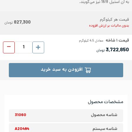
به آن استیل 18/8 نیز می‌گویند.
قیمت هر کیلوگرم
827,300
تومان
بدون مالیات بر ارزش افزوده
قیمت
۱
شاخه
معادل
4.5
کیلوگرم
پروفیل ا
3,722,850
تومان
افزودن به سبد خرید
مشخصات محصول
شناسه محصول
31060
شناسه سیستم
A20484