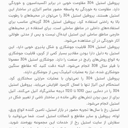
پروفیل استیل 304 مقاومت خوبی در برابر اکسیداسیون و خوردگی
دارد. مقاومت به خوردگی به واسطه حضور عناصر آلیاژی در ساختار این
استیل هستند. پروفیل استیل 304 را می‌توان در محیط‌های با رطوبت
بالا به راختی استفاده کرد. پروفیل استیل 304 گزینه‌ای مناسب برای
استفاده‌های داخلی در مناطق ساحلی است. برای استفاده در محیط‌های
خارجی مناطق ساحلی این استیل ایده‌آل نیست و پس از مدتی طولانی
آثار خوردگی در آن مشاهده می‌شود.
پروفیل استیل 304 قابلیت جوشکاری و شکل پذیری خوبی دارد. این
استیل به دلیل دارا بودن مقادیر بسیار کمی از کربن، قابلیت جوشکاری
به انواع روش‌های رایج در صنعت را دارد. جوشکاری استیل 304 معمولا
با فیلر متال 308 انجام می‌شود. البته دقت کنید که مقاطع سنگین
جوشکاری شده، نیاز به عملیات آنیلینگ پس از جوشکاری دارند.
پروفیل استیل 304 را نمی‌توان با عملیات حرارتی سختکاری کرد.
استحکام این آلیاژ تنها با اعمال کارسرد افزایش می‌یابد. پروفیل استیل
304 را در دمایی بین 1010 تا 1120 درجه سانتی‌گراد آنیل می‌کنند. آنیل
برای از بین بردن تنش‌های باقی مانده در ساختار ناشی از تغییر شکل در
استیل انجام می‌شود.
استیل رخ با سال‌ها تجربه حضور در بازار استیل، تامین کننده انواع ورق،
لوله، پروفیل و سایر مقاطع و اتصالات استیل است. شما می‌توانید با
سفارش از سایت استیل رخ از خدمات این مجموعه بهره‌مند شوید.