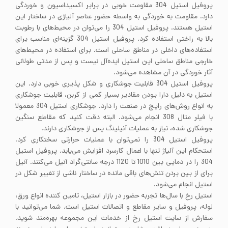
پروفیل استیل 304 مقاومت خوبی در برابر اکسیداسیون و خوردگی
دارد. مقاومت به خوردگی به واسطه حضور عناصر آلیاژی در ساختار این
استیل هستند. پروفیل استیل 304 را می‌توان در محیط‌های با رطوبت
بالا به راختی استفاده کرد. پروفیل استیل 304 گزینه‌ای مناسب برای
استفاده‌های داخلی در مناطق ساحلی است. برای استفاده در محیط‌های
خارجی مناطق ساحلی این استیل ایده‌آل نیست و پس از مدتی طولانی
آثار خوردگی در آن مشاهده می‌شود.
پروفیل استیل 304 قابلیت جوشکاری و شکل پذیری خوبی دارد. این
استیل به دلیل دارا بودن مقادیر بسیار کمی از کربن، قابلیت جوشکاری
به انواع روش‌های رایج در صنعت را دارد. جوشکاری استیل 304 معمولا
با فیلر متال 308 انجام می‌شود. البته دقت کنید که مقاطع سنگین
جوشکاری شده، نیاز به عملیات آنیلینگ پس از جوشکاری دارند.
پروفیل استیل 304 را نمی‌توان با عملیات حرارتی سختکاری کرد.
استحکام این آلیاژ تنها با اعمال کارسرد افزایش می‌یابد. پروفیل استیل
304 را در دمایی بین 1010 تا 1120 درجه سانتی‌گراد آنیل می‌کنند. آنیل
برای از بین بردن تنش‌های باقی مانده در ساختار ناشی از تغییر شکل در
استیل انجام می‌شود.
استیل رخ با سال‌ها تجربه حضور در بازار استیل، تامین کننده انواع ورق،
لوله، پروفیل و سایر مقاطع و اتصالات استیل است. شما می‌توانید با
سفارش از سایت استیل رخ از خدمات این مجموعه بهره‌مند شوید.