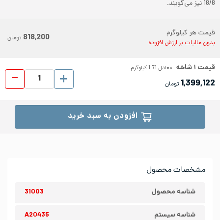
18/8 نیز می‌گویند.
قیمت هر کیلوگرم
818,200
تومان
بدون مالیات بر ارزش افزوده
قیمت
۱
شاخه
معادل
1.71
کیلوگرم
پروفیل ا
1,399,122
تومان
افزودن به سبد خرید
مشخصات محصول
شناسه محصول
31003
شناسه سیستم
A20435