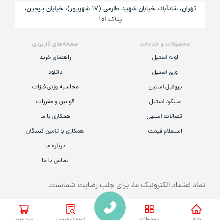
تهران، شادآباد، خیابان شهید طارمی (۱۷ شهریور)، خیایان پرچین،
پلاک ۱۰۱
محصولات و خدمات
صفحه‌های کاربردی
لوله استیل
راهنمای خرید
ورق استیل
دانلود
پروفیل استیل
محاسبه وزنی فلزات
میلگرد استیل
قوانین و مقررات
اتصالات استیل
همکاری با ما
استعلام قیمت
همکاری با تامین کنندگان
درباره ما
تماس با ما
نماد اعتماد الکترونیک ما، برای جلب رضایت شماست.
همه‌ی حقوق مادی و معنوی این وب‌سایت به «شرکت گام استیل صنعت قشم» تعلق
خانه
محصولات
استعلام قیمت
سبد خرید