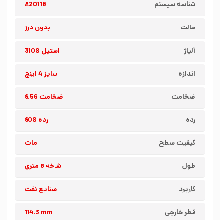
شناسه سیستم
A20118
حالت
بدون درز
آلیاژ
استیل 310S
اندازه
سایز 4 اینچ
ضخامت
ضخامت 8.56
رده
رده 80S
کیفیت سطح
مات
طول
شاخه 6 متری
کاربرد
صنایع نفت
قطر خارجی
114.3 mm