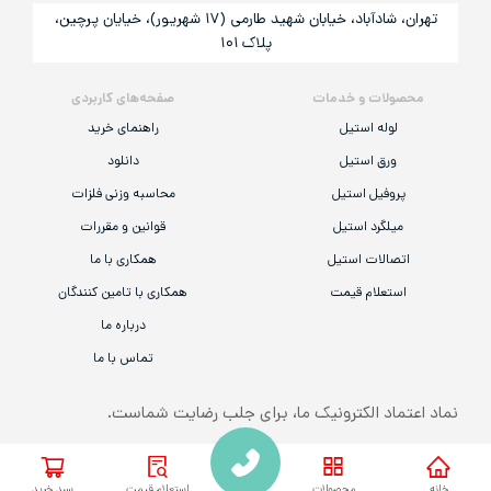
تهران، شادآباد، خیابان شهید طارمی (۱۷ شهریور)، خیایان پرچین،
پلاک ۱۰۱
محصولات و خدمات
صفحه‌های کاربردی
لوله استیل
راهنمای خرید
ورق استیل
دانلود
پروفیل استیل
محاسبه وزنی فلزات
میلگرد استیل
قوانین و مقررات
اتصالات استیل
همکاری با ما
استعلام قیمت
همکاری با تامین کنندگان
درباره ما
تماس با ما
نماد اعتماد الکترونیک ما، برای جلب رضایت شماست.
همه‌ی حقوق مادی و معنوی این وب‌سایت به «شرکت گام استیل صنعت قشم» تعلق
خانه
محصولات
استعلام قیمت
سبد خرید