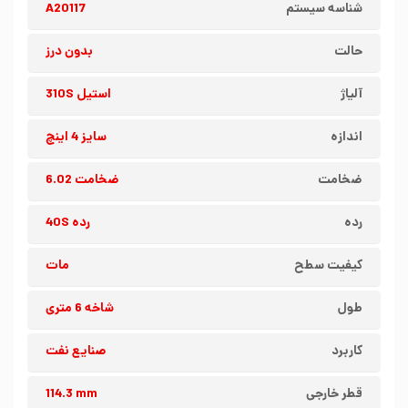
شناسه سیستم
A20117
حالت
بدون درز
آلیاژ
استیل 310S
اندازه
سایز 4 اینچ
ضخامت
ضخامت 6.02
رده
رده 40S
کیفیت سطح
مات
طول
شاخه 6 متری
کاربرد
صنایع نفت
قطر خارجی
114.3 mm