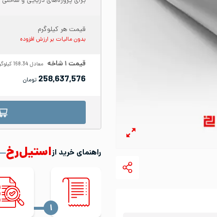
برای پروژه‌های دریایی و ساحلی پ
قیمت هر کیلوگرم
بدون مالیات بر ارزش افزوده
قیمت
۱
شاخه
معادل
168.34
کیلوگر
258,637,576
تومان
استیل‌رخ
راهنمای خرید از
‍۱