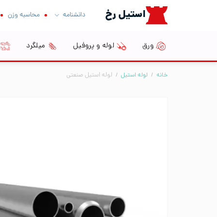
Ski
استیل رخ
دانشنامه
محاسبه وزن
t
conten
ورق
لوله و پروفیل
میلگرد
خانه
/
لوله استیل
/
لوله استیل صنعتی