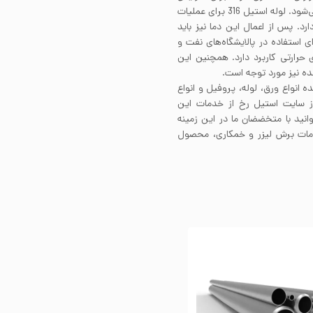
استحکام آلیاژ 316، اعمال فرآیند کارسرد بر روی آلیاژ توصیه می‌شود. لوله استیل 316 برای عملیات
رجه سانتی‌گراد نیاز دارد. پس از اعمال این دما نیز باید
د. لوله استیل 316 بدون درز برای استفاده در پالایشگاه‌های نفت و
 حرارتی کاربرد دارد. همچنین این
ده نیز مورد توجه است.
ه انواع ورق، لوله، پروفیل و انواع
از سایت استیل رخ از خدمات این
انید با متخضضان ما در این زمینه
ز خدمات برش لیزر و خمکاری، محصول