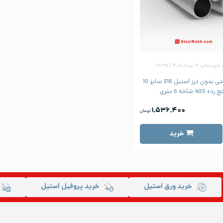
زرسانی: ۱۲ مرداد ۱۴۰۵ | ۱۶:۳۵
لوله صنعتی بدون درز استیل 316 سایز 10
رده 40S شاخه 6 متری
۱,۵۳۶,۴۰۰
تومان
خرید
خرید ورق استیل
خرید پروفیل استیل