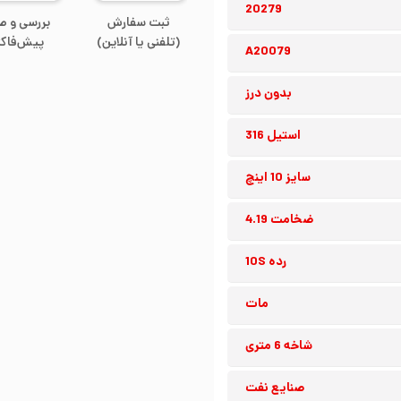
20279
ثبت سفارش
بررسی و ص
(تلفنی یا آنلاین)
پیش‌فاکت
A20079
بدون درز
استیل 316
سایز 10 اینچ
ضخامت 4.19
رده 10S
مات
شاخه 6 متری
صنایع نفت