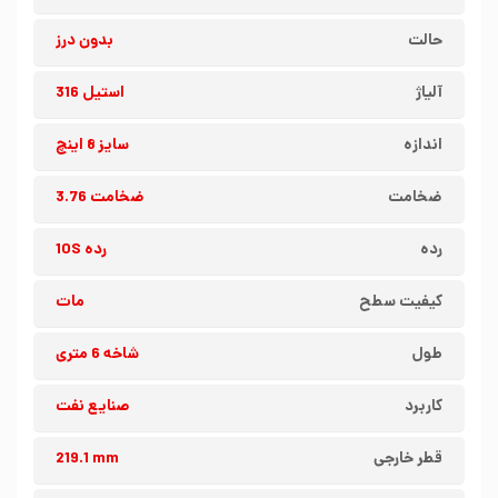
حالت
بدون درز
آلیاژ
استیل 316
اندازه
سایز 8 اینچ
ضخامت
ضخامت 3.76
رده
رده 10S
کیفیت سطح
مات
طول
شاخه 6 متری
کاربرد
صنایع نفت
قطر خارجی
219.1 mm