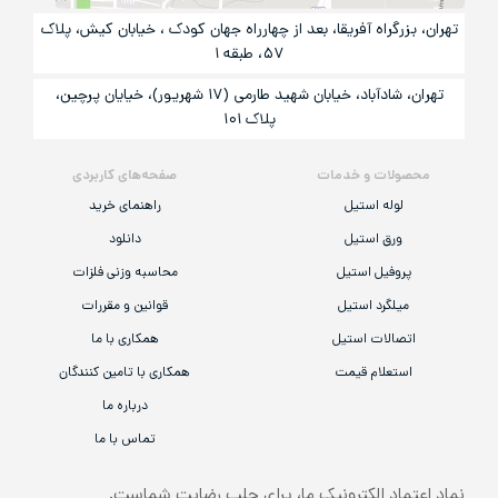
تهران، بزرگراه آفریقا، بعد از چهارراه جهان کودک ، خیابان کیش، پلاک
۵۷، طبقه ۱
تهران، شادآباد، خیابان شهید طارمی (۱۷ شهریور)، خیایان پرچین،
پلاک ۱۰۱
محصولات و خدمات
صفحه‌های کاربردی
لوله استیل
راهنمای خرید
ورق استیل
دانلود
پروفیل استیل
محاسبه وزنی فلزات
میلگرد استیل
قوانین و مقررات
اتصالات استیل
همکاری با ما
استعلام قیمت
همکاری با تامین کنندگان
درباره ما
تماس با ما
نماد اعتماد الکترونیک ما، برای جلب رضایت شماست.