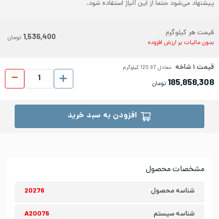
پیشنهاد می‌شود حتما از این آلیاژ استفاده شود.
قیمت هر کیلوگرم
1,536,400
تومان
بدون مالیات بر ارزش افزوده
قیمت
۱
شاخه
معادل
120.97
کیلوگرم
لوله 
185,858,308
تومان
افزودن به سبد خرید
مشخصات محصول
شناسه محصول
20276
شناسه سیستم
A20076