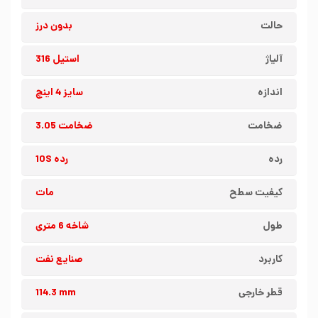
حالت
بدون درز
آلیاژ
استیل 316
اندازه
سایز 4 اینچ
ضخامت
ضخامت 3.05
رده
رده 10S
کیفیت سطح
مات
طول
شاخه 6 متری
کاربرد
صنایع نفت
قطر خارجی
114.3 mm