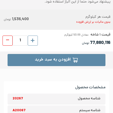
پیشنهاد می‌شود حتما از این آلیاژ استفاده شود.
قیمت هر کیلوگرم
1,536,400
تومان
بدون مالیات بر ارزش افزوده
قیمت
۱
شاخه
معادل
50.69
کیلوگرم
لوله 
77,880,116
تومان
افزودن به سبد خرید
مشخصات محصول
شناسه محصول
20267
شناسه سیستم
A20067