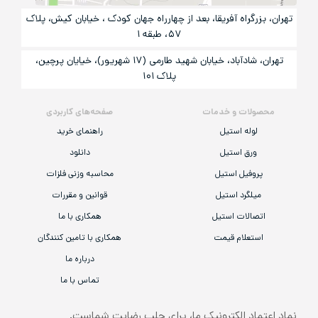
تهران، بزرگراه آفریقا، بعد از چهارراه جهان کودک ، خیابان کیش، پلاک
۵۷، طبقه ۱
تهران، شادآباد، خیابان شهید طارمی (۱۷ شهریور)، خیایان پرچین،
پلاک ۱۰۱
محصولات و خدمات
صفحه‌های کاربردی
لوله استیل
راهنمای خرید
ورق استیل
دانلود
پروفیل استیل
محاسبه وزنی فلزات
میلگرد استیل
قوانین و مقررات
اتصالات استیل
همکاری با ما
استعلام قیمت
همکاری با تامین کنندگان
درباره ما
تماس با ما
نماد اعتماد الکترونیک ما، برای جلب رضایت شماست.