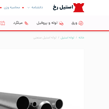
Ski
استیل رخ
دانشنامه
محاسبه وزن
t
conten
ورق
لوله و پروفیل
میلگرد
خانه
/
لوله استیل
/
لوله استیل صنعتی