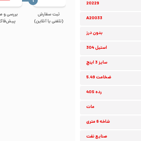
‍۱
20229
ثبت سفارش
بررسی و ص
A20033
(تلفنی یا آنلاین)
پیش‌فاکت
بدون درز
استیل 304
سایز 3 اینچ
ضخامت 5.49
رده 40S
مات
شاخه 6 متری
صنایع نفت