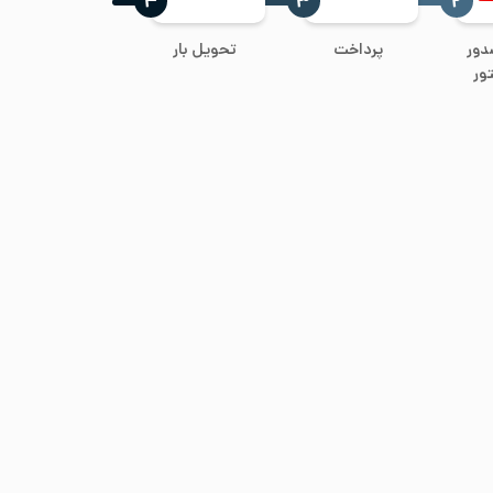
‍۴
‍۳
‍۲
دور
پرداخت
تحویل بار
ور