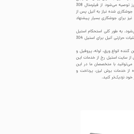
جوشکاری را دارد. برای جوشکاری لوله استیل 304 بدون درز توصیه می‌شود از فیلرمتال 308
جوشکاری شده نیاز به آنیل پس از
انجام جوشکاری دارند. نسخه کم کربن این آلیآژ یعنی 304L نیز برای جوشکاری بسیار پیشنهاد
ت نمی‌شود. به طور کلی استحکام استیل
304 را تنها با اعمال فرآیند کارسرد می‌توان بهبود بخشید. عملیات حرارتی آنیل برای استیل 304
ن کننده انواع ورق، لوله، پروفیل و
ش از سایت استیل رخ از خدمات این
می‌توانید با متخصصان ما در این
فاده از خدمات برش لیزر، پرداخت و
خود نزدیک‌تر کنید.