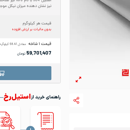
نیز نشان دهنده میزان نیکل موجود در س
قیمت هر کیلوگرم
بدون مالیات بر ارزش افزوده
قیمت
۱
شاخه
معادل
68.41
کیلوگرم
59,701,407
تومان
استیل‌رخ
راهنمای خرید از