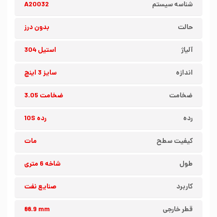
شناسه سیستم
A20032
حالت
بدون درز
آلیاژ
استیل 304
اندازه
سایز 3 اینچ
ضخامت
ضخامت 3.05
رده
رده 10S
کیفیت سطح
مات
طول
شاخه 6 متری
کاربرد
صنایع نفت
قطر خارجی
88.9 mm