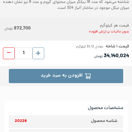
شناخته می‌شود که عدد 18 بیانگر میزان محتوای کروم و عدد 8 نیز نشان دهنده
میزان نیکل موجود در ساختار آلیاژ 304 است.
قیمت هر کیلوگرم
872,700
تومان
بدون مالیات بر ارزش افزوده
قیمت
۱
شاخه
معادل
39.12
کیلوگرم
لوله 
34,140,024
تومان
افزودن به سبد خرید
مشخصات محصول
شناسه محصول
20228