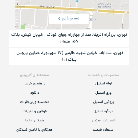
مسیریابی
تهران، بزرگراه آفریقا، بعد از چهارراه جهان کودک ، خیابان کیش، پلاک
۵۷، طبقه ۱
تهران، شادآباد، خیابان شهید طارمی (۱۷ شهریور)، خیایان پرچین،
پلاک ۱۰۱
محصولات و خدمات
صفحه‌های کاربردی
لوله استیل
راهنمای خرید
ورق استیل
دانلود
پروفیل استیل
محاسبه وزنی فلزات
میلگرد استیل
قوانین و مقررات
اتصالات استیل
همکاری با ما
استعلام قیمت
همکاری با تامین کنندگان