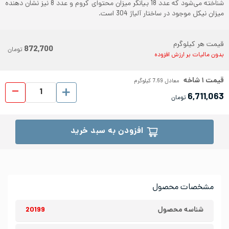
شناخته می‌شود که عدد 18 بیانگر میزان محتوای کروم و عدد 8 نیز نشان دهنده
میزان نیکل موجود در ساختار آلیاژ 304 است.
قیمت هر کیلوگرم
872,700
تومان
بدون مالیات بر ارزش افزوده
قیمت
۱
شاخه
معادل
7.69
کیلوگرم
لوله 
6,711,063
تومان
افزودن به سبد خرید
مشخصات محصول
شناسه محصول
20199