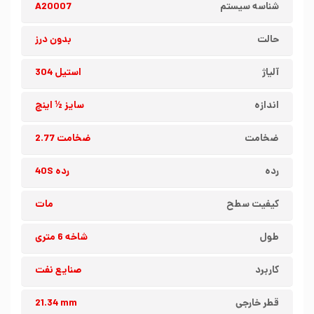
شناسه سیستم
A20007
حالت
بدون درز
آلیاژ
استیل 304
اندازه
سایز ½ اینچ
ضخامت
ضخامت 2.77
رده
رده 40S
کیفیت سطح
مات
طول
شاخه 6 متری
کاربرد
صنایع نفت
قطر خارجی
21.34 mm