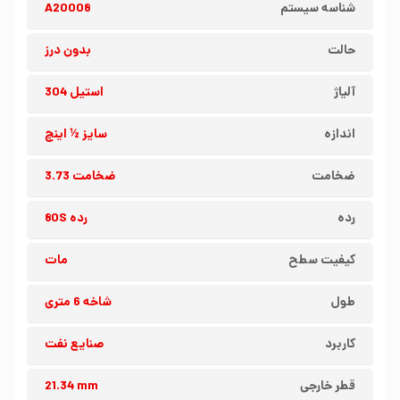
شناسه سیستم
A20008
حالت
بدون درز
آلیاژ
استیل 304
اندازه
سایز ½ اینچ
ضخامت
ضخامت 3.73
رده
رده 80S
کیفیت سطح
مات
طول
شاخه 6 متری
کاربرد
صنایع نفت
قطر خارجی
21.34 mm