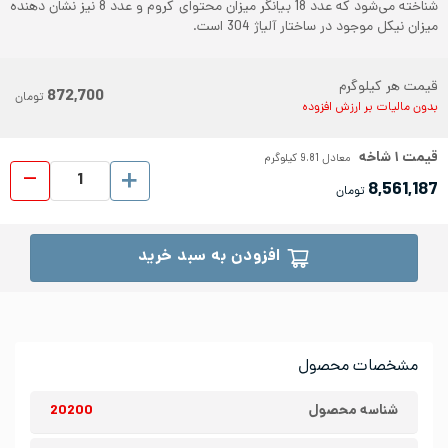
شناخته می‌شود که عدد 18 بیانگر میزان محتوای کروم و عدد 8 نیز نشان دهنده
میزان نیکل موجود در ساختار آلیاژ 304 است.
قیمت هر کیلوگرم
872,700
تومان
بدون مالیات بر ارزش افزوده
قیمت
۱
شاخه
معادل
9.81
کیلوگرم
لوله 
8,561,187
تومان
افزودن به سبد خرید
مشخصات محصول
شناسه محصول
20200