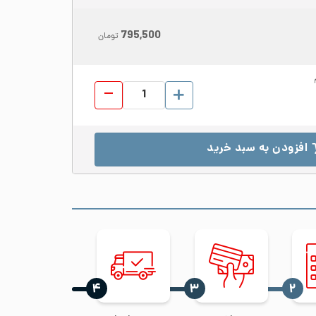
795,500
تومان
لوله دکوراتیو استیل 304 قطر 102 ضخامت 1.1 براق شاخه 6 متری عدد
افزودن به سبد خرید
‍۴
‍۳
‍۲