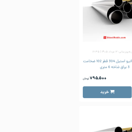
زرسانی: ۱۲ مرداد ۱۴۰۵ | ۱۶:۳۵
لوله دکوراتیو استیل 304 قطر 102 ضخامت
3 براق شاخه 6 متری
۷۹۵,۵۰۰
تومان
خرید