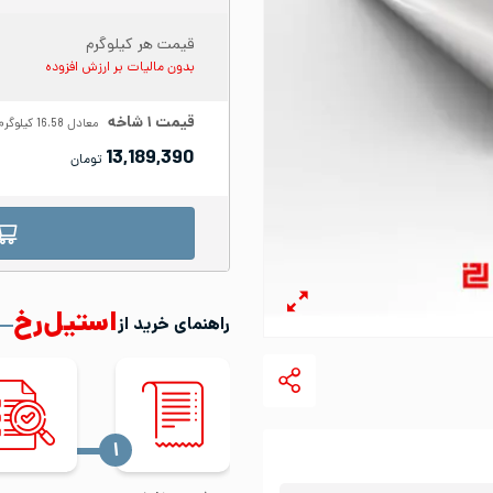
قیمت هر کیلوگرم
بدون مالیات بر ارزش افزوده
قیمت
۱
شاخه
معادل
16.58
کیلوگرم
13,189,390
تومان
استیل‌رخ
راهنمای خرید از
‍۱