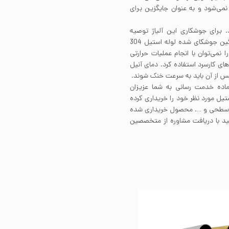
ی ساحلی و دریایی استیل 304 پیشنهاد نمی‌شود و به عنوان جایگزین برای
ی دارد. برای جوشکاری این آلیاژ توصیه
می‌شود از فیلرمتال 308 استفاده کنید. مقاطع ضخیم و سنگین جوشکای شده لوله استیل 304
 از انجام جوشکاری نیاز به آنیل دارند. لوله استیل 304 را نمی‌توان با انجام عملیات حرارتی
حکام استیل 304 باید از فرآیندهای کارسرد استفاده کرد. دمای آنیل
ماده خدمت رسانی به شما عزیزان
تیل مورد نظر خود را خریداری کرده
ت سطحی و …. محصول خریداری شده
نید با دریافت مشاوره از متخصصین