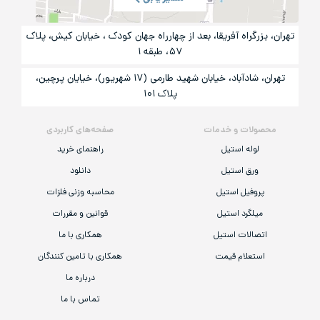
تهران، بزرگراه آفریقا، بعد از چهارراه جهان کودک ، خیابان کیش، پلاک
۵۷، طبقه ۱
تهران، شادآباد، خیابان شهید طارمی (۱۷ شهریور)، خیایان پرچین،
پلاک ۱۰۱
محصولات و خدمات
صفحه‌های کاربردی
لوله استیل
راهنمای خرید
ورق استیل
دانلود
پروفیل استیل
محاسبه وزنی فلزات
میلگرد استیل
قوانین و مقررات
اتصالات استیل
همکاری با ما
استعلام قیمت
همکاری با تامین کنندگان
درباره ما
تماس با ما