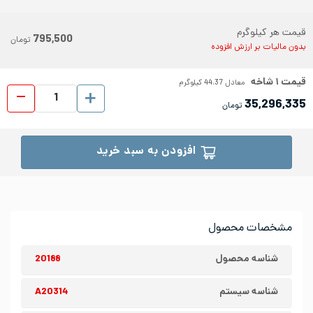
قیمت هر کیلوگرم
795,500
تومان
بدون مالیات بر ارزش افزوده
قیمت
۱
شاخه
معادل
44.37
کیلوگرم
لوله د
35,296,335
تومان
افزودن به سبد خرید
مشخصات محصول
شناسه محصول
20188
شناسه سیستم
A20314