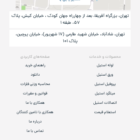
تهران، بزرگراه آفریقا، بعد از چهارراه جهان کودک ، خیابان کیش، پلاک
۵۷، طبقه ۱
تهران، شادآباد، خیابان شهید طارمی (۱۷ شهریور)، خیایان پرچین،
پلاک ۱۰۱
محصولات و خدمات
صفحه‌های کاربردی
لوله استیل
راهنمای خرید
ورق استیل
دانلود
پروفیل استیل
محاسبه وزنی فلزات
میلگرد استیل
قوانین و مقررات
اتصالات استیل
همکاری با ما
استعلام قیمت
همکاری با تامین کنندگان
درباره ما
تماس با ما