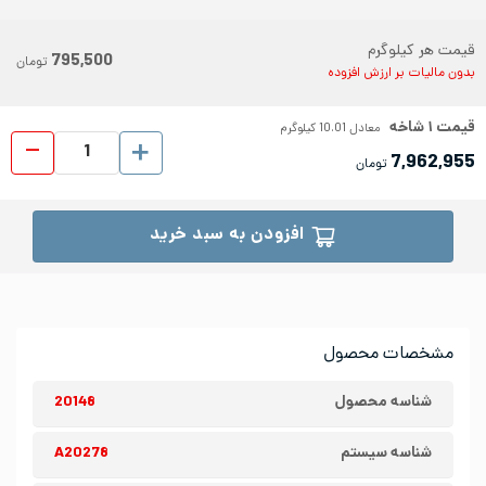
قیمت هر کیلوگرم
795,500
تومان
بدون مالیات بر ارزش افزوده
قیمت
۱
شاخه
معادل
10.01
کیلوگرم
لوله دک
7,962,955
تومان
افزودن به سبد خرید
مشخصات محصول
شناسه محصول
20148
شناسه سیستم
A20278