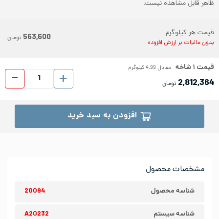
ظاهر قابل مشاهده نیست.
قیمت هر کیلوگرم
563,600
تومان
بدون مالیات بر ارزش افزوده
قیمت
۱
شاخه
معادل
4.99
کیلوگرم
لوله د
2,812,364
تومان
افزودن به سبد خرید
مشخصات محصول
شناسه محصول
20094
شناسه سیستم
A20232