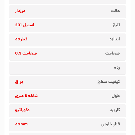
حالت
درزدار
آلیاژ
استیل 201
اندازه
قطر 38
ضخامت
ضخامت 0.9
رده
کیفیت سطح
براق
طول
شاخه 6 متری
کاربرد
دکوراتیو
قطر خارجی
38 mm