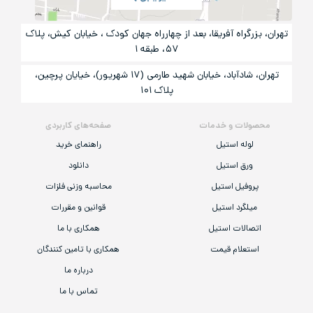
تهران، بزرگراه آفریقا، بعد از چهارراه جهان کودک ، خیابان کیش، پلاک
۵۷، طبقه ۱
تهران، شادآباد، خیابان شهید طارمی (۱۷ شهریور)، خیایان پرچین،
پلاک ۱۰۱
محصولات و خدمات
صفحه‌های کاربردی
لوله استیل
راهنمای خرید
ورق استیل
دانلود
پروفیل استیل
محاسبه وزنی فلزات
میلگرد استیل
قوانین و مقررات
اتصالات استیل
همکاری با ما
استعلام قیمت
همکاری با تامین کنندگان
درباره ما
تماس با ما