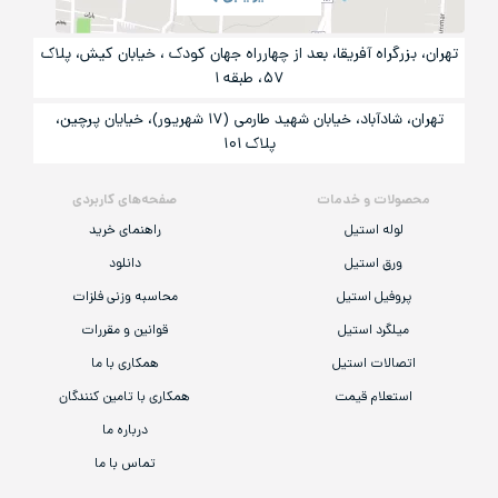
تهران، بزرگراه آفریقا، بعد از چهارراه جهان کودک ، خیابان کیش، پلاک
۵۷، طبقه ۱
تهران، شادآباد، خیابان شهید طارمی (۱۷ شهریور)، خیایان پرچین،
پلاک ۱۰۱
محصولات و خدمات
صفحه‌های کاربردی
لوله استیل
راهنمای خرید
ورق استیل
دانلود
پروفیل استیل
محاسبه وزنی فلزات
میلگرد استیل
قوانین و مقررات
اتصالات استیل
همکاری با ما
استعلام قیمت
همکاری با تامین کنندگان
درباره ما
تماس با ما