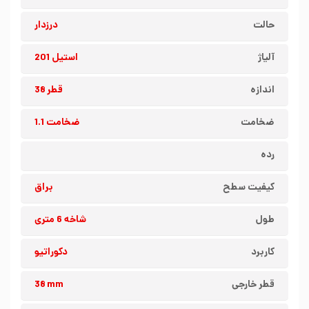
حالت
درزدار
آلیاژ
استیل 201
اندازه
قطر 38
ضخامت
ضخامت 1.1
رده
کیفیت سطح
براق
طول
شاخه 6 متری
کاربرد
دکوراتیو
قطر خارجی
38 mm