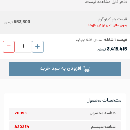
ظاهر قابل مشاهده نیست.
قیمت هر کیلوگرم
563,600
تومان
بدون مالیات بر ارزش افزوده
قیمت
۱
شاخه
معادل
6.06
کیلوگرم
لوله د
3,415,416
تومان
افزودن به سبد خرید
مشخصات محصول
شناسه محصول
20096
شناسه سیستم
A20234