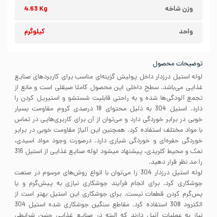
وزن شاخه
4.63 Kg
واحد
کیلوگرم
توضیحات محصول
لوله استیل درزدار داخل پولیش گزینه‌ای مناسب برای کاربردهای صنایع
غذایی می‌باشد. سطح داخلی این محصول کاملا صیقلی است و مانع از
تجمع آلودگی‌ها شده و به راحتی قابلیت شستشو و استیریل کردن را
دارد. استیل 304 به دلیل محتوای 18 درصدی کروم مقاومت بسیار
خوبی در برابر خوردگی دارد و می‌توان از آن برای کاربری‌هایی در تماس
با مواد مختلف استفاده کرد. همچنین این آلیاژ مقاومت خوبی در برابر
خوردگی حفره‌ای و خوردگی شیاری دارد. درصورت وجود مواد اسیدی،
نمک و محیط کلریدی، پیشنهاد میشود لوله صنایع غذایی از استیل 316
را مد نظر قرار دهید.
لوله استیل درزدار 304 را می‌توان با انواع روش‌های مرسوم در صنعت
جوشکاری کرد. برای انجام فرآیند جوشکاری نیازی به پیش‌گرم و یا
پس‌گرم کردن قطعات نیست. برای جوشکاری این استیل بهتر است از
الکترود 308 استفاده کرد. مقاطع سنگین جوشکاری شده استیل 304
نیاز به عملیات آنیل دارند که البته در صنایع غذایی چنین شرایطی