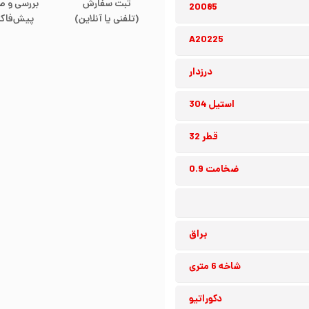
ثبت سفارش
بررسی و ص
20085
(تلفنی یا آنلاین)
پیش‌فاکت
A20225
درزدار
استیل 304
قطر 32
ضخامت 0.9
براق
شاخه 6 متری
دکوراتیو