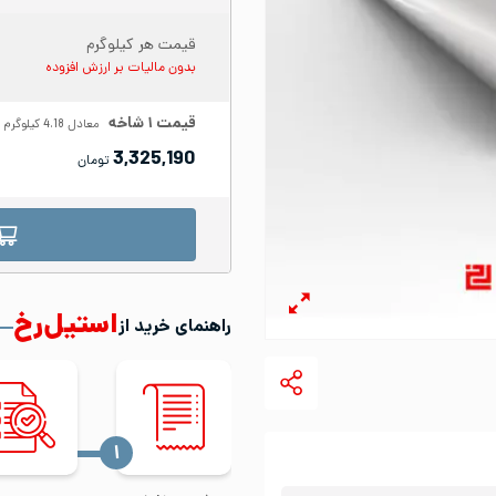
قیمت هر کیلوگرم
بدون مالیات بر ارزش افزوده
قیمت
۱
شاخه
معادل
4.18
کیلوگرم
3,325,190
تومان
استیل‌رخ
راهنمای خرید از
‍۱