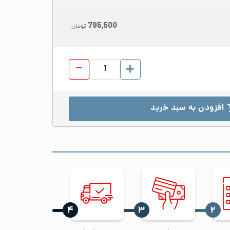
795,500
تومان
لوله دکوراتیو استیل 304 قطر 32 ضخامت 0.9 براق شاخه 6 متری عدد
افزودن به سبد خرید
‍۴
‍۳
‍۲