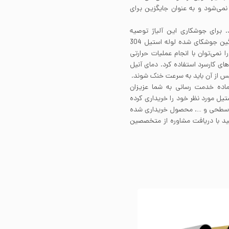
ی ساحلی و دریایی استیل 304 پیشنهاد نمی‌شود و به عنوان جایگزین برای
ی دارد. برای جوشکاری این آلیاژ توصیه
می‌شود از فیلرمتال 308 استفاده کنید. مقاطع ضخیم و سنگین جوشکای شده لوله استیل 304
 از انجام جوشکاری نیاز به آنیل دارند. لوله استیل 304 را نمی‌توان با انجام عملیات حرارتی
حکام استیل 304 باید از فرآیندهای کارسرد استفاده کرد. دمای آنیل
ماده خدمت رسانی به شما عزیزان
تیل مورد نظر خود را خریداری کرده
ت سطحی و …. محصول خریداری شده
نید با دریافت مشاوره از متخصصین