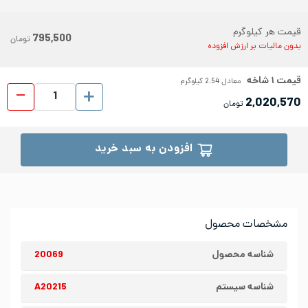
قیمت هر کیلوگرم
795,500
تومان
بدون مالیات بر ارزش افزوده
قیمت
۱
شاخه
معادل
2.54
کیلوگرم
لوله د
2,020,570
تومان
افزودن به سبد خرید
مشخصات محصول
شناسه محصول
20069
شناسه سیستم
A20215