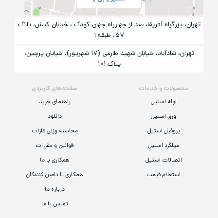
تهران، بزرگراه آفریقا، بعد از چهارراه جهان کودک ، خیابان کیش، پلاک
۵۷، طبقه ۱
تهران، شادآباد، خیابان شهید طارمی (۱۷ شهریور)، خیایان پرچین،
پلاک ۱۰۱
محصولات و خدمات
صفحه‌های کاربردی
لوله استیل
راهنمای خرید
ورق استیل
دانلود
پروفیل استیل
محاسبه وزنی فلزات
میلگرد استیل
قوانین و مقررات
اتصالات استیل
همکاری با ما
استعلام قیمت
همکاری با تامین کنندگان
درباره ما
تماس با ما