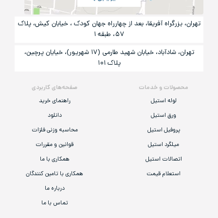
تهران، بزرگراه آفریقا، بعد از چهارراه جهان کودک ، خیابان کیش، پلاک
۵۷، طبقه ۱
تهران، شادآباد، خیابان شهید طارمی (۱۷ شهریور)، خیایان پرچین،
پلاک ۱۰۱
محصولات و خدمات
صفحه‌های کاربردی
لوله استیل
راهنمای خرید
ورق استیل
دانلود
پروفیل استیل
محاسبه وزنی فلزات
میلگرد استیل
قوانین و مقررات
اتصالات استیل
همکاری با ما
استعلام قیمت
همکاری با تامین کنندگان
درباره ما
تماس با ما