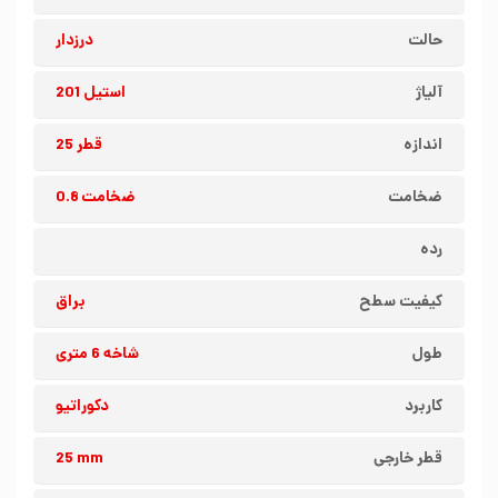
حالت
درزدار
آلیاژ
استیل 201
اندازه
قطر 25
ضخامت
ضخامت 0.8
رده
کیفیت سطح
براق
طول
شاخه 6 متری
کاربرد
دکوراتیو
قطر خارجی
25 mm