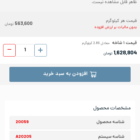
ظاهر قابل مشاهده نیست.
قیمت هر کیلوگرم
563,600
تومان
بدون مالیات بر ارزش افزوده
قیمت
۱
شاخه
معادل
2.89
کیلوگرم
لوله د
1,628,804
تومان
افزودن به سبد خرید
مشخصات محصول
شناسه محصول
20059
شناسه سیستم
A20205