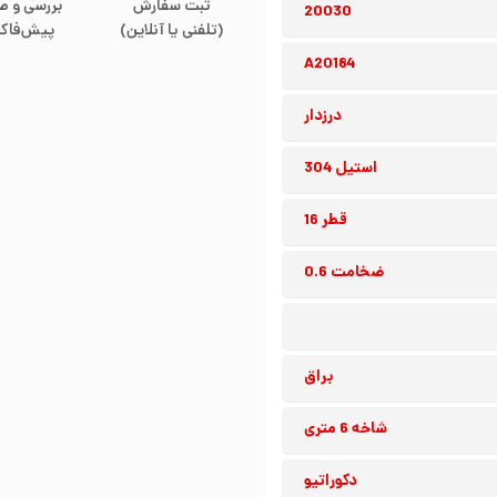
ثبت سفارش
بررسی و ص
20030
(تلفنی یا آنلاین)
پیش‌فاکت
A20184
درزدار
استیل 304
قطر 16
ضخامت 0.6
براق
شاخه 6 متری
دکوراتیو