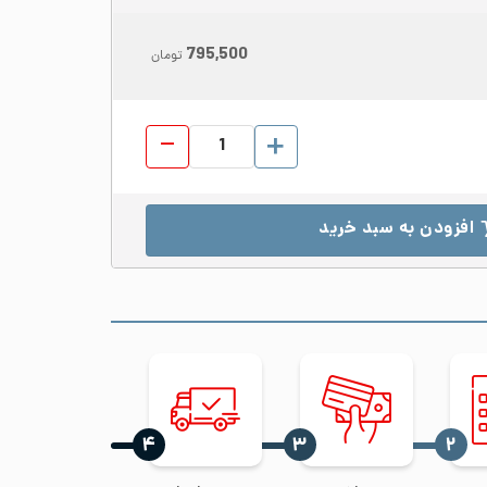
795,500
تومان
لوله دکوراتیو استیل 304 قطر 16 ضخامت 0.6 براق شاخه 6 متری عدد
افزودن به سبد خرید
‍۴
‍۳
‍۲