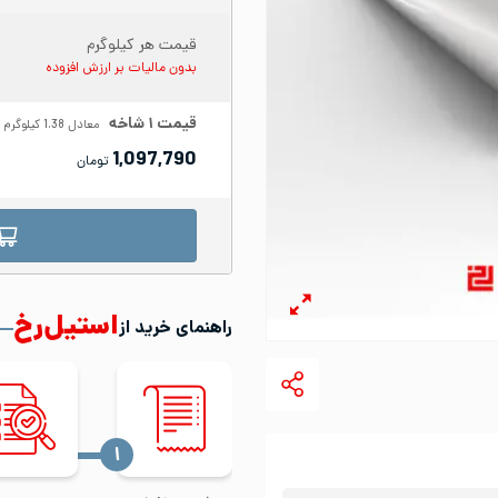
قیمت هر کیلوگرم
بدون مالیات بر ارزش افزوده
قیمت
۱
شاخه
معادل
1.38
کیلوگرم
1,097,790
تومان
استیل‌رخ
راهنمای خرید از
‍۱