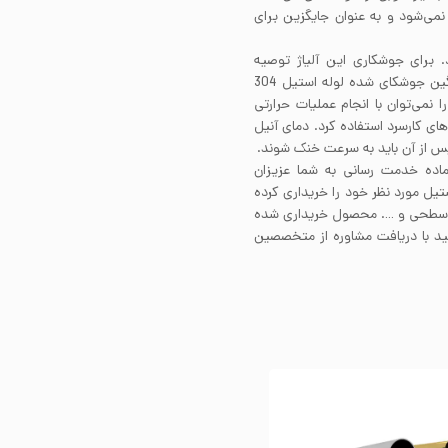
ی ساحلی و دریایی استیل 304 پیشنهاد نمی‌شود و به عنوان جایگزین برای
ی دارد. برای جوشکاری این آلیاژ توصیه
می‌شود از فیلرمتال 308 استفاده کنید. مقاطع ضخیم و سنگین جوشکای شده لوله استیل 304
 از انجام جوشکاری نیاز به آنیل دارند. لوله استیل 304 را نمی‌توان با انجام عملیات حرارتی
حکام استیل 304 باید از فرآیندهای کارسرد استفاده کرد. دمای آنیل
ماده خدمت رسانی به شما عزیزان
تیل مورد نظر خود را خریداری کرده
ت سطحی و …. محصول خریداری شده
نید با دریافت مشاوره از متخصصین