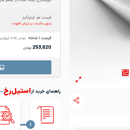
جوشکاری ایجاد شده در ظاهر قا
قیمت هر کیلوگرم
بدون مالیات بر ارزش افزوده
قیمت
۱
شاخه
معادل
0.45
کیلوگرم
253,620
تومان
استیل‌رخ
راهنمای خرید از
‍۱