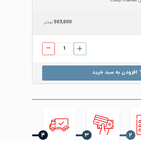
بل مشاهده نیست.
563,600
تومان
لوله دکوراتیو استیل 201 قطر 8 ضخامت 0.4 براق شاخه 6 متری عدد
افزودن به سبد خرید
‍۴
‍۳
‍۲