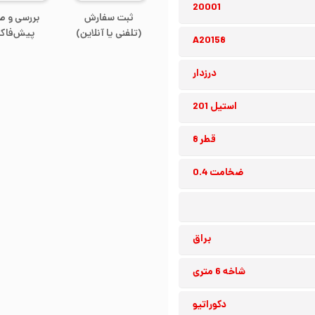
20001
ثبت سفارش
بررسی و ص
(تلفنی یا آنلاین)
پیش‌فاکت
A20158
درزدار
استیل 201
قطر 8
ضخامت 0.4
براق
شاخه 6 متری
دکوراتیو