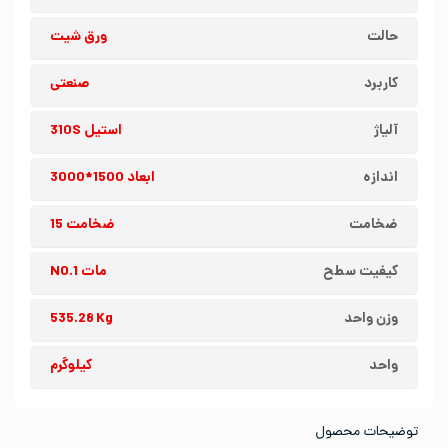
حالت
ورق شیت
کاربرد
صنعتی
آلیاژ
استیل 310S
اندازه
ابعاد 1500*3000
ضخامت
ضخامت 15
کیفیت سطح
مات NO.1
وزن واحد
535.28 Kg
واحد
کیلوگرم
توضیحات محصول