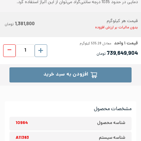
دمایی در حدود 1035 درجه سانتی‌گراد می‌توان از این آلیاژ استفاده کرد.
قیمت هر کیلوگرم
1,381,800
تومان
بدون مالیات بر ارزش افزوده
قیمت
۱
واحد
معادل
535.28
کیلوگرم
ورق شیت
739,649,904
تومان
افزودن به سبد خرید
مشخصات محصول
شناسه محصول
10964
شناسه سیستم
A11383