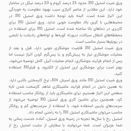
ورق شیت استیل 310 حدود 25 درصد کروم و 20 درصد نیکل در ساختار
خود دارد. این مقادیر از عناصر آلیاژی سبب بهبود مقاومت به خوردگی
این آلیاژ شده است. البته باید توجه داشت ورق استیل 310 در
محیط‌هایی با کربن بالا، مقاومت خوبی ندارد. ورق استیل 310 برای
کاربری در دماهای بالا ساخته شده است. استیل 310 برای استفاده در
محفظه‌های انتقال سیالات، دیوراه کوره‌ها و لوله‌های رادیانت یا تابشی
در بویلرها بسیار مناسب است.
ورق شیت استیل 310 قابلیت جوشکاری خوبی دارد. قبل و بعد از
عملیات جوشکاری نیاز به پیش‌گرم و یا پس‌گرم کردن آلیاژ نیست اما
پس از انجام فرآیند جوشکاری، انجام عملیات آنیل کامل توصیه می‌شود.
بهتر است برای جوشکاری این استیل از الکترود و فیلر310 استفاده
کنید.
ورق شیت استیل 310 مانند ورق اسیتل 304، نرخ کارسختی بالایی دارد.
به همین دلیل در انجام فرآیند ماشینکاری شاهد کارسخت شدن لایه
سطحی این آلیاژ هستیم. برای ماشینکاری باید از روانکار مناسب استفاده
کرد. همچنین برای ماشین کاری ورق استیل 310 توضیه می‌شود از
سرعت‌های پایین استفاده شود. با استفاده از سرعت‌های کم و روانکار
مناسب می‌توان ماشینکاری استیل 310 را به راحتی انجام داد.
استیل رخ با سال‌ها تجربه در زمینه ورق استیل، آماده خدمت رسانی به
شما عزیزان است. شما می‌توایند با سفارش از سایت استیل رخ از