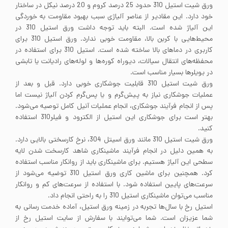
ورق شیت استیل 310 حدود 25 درصد کروم و 20 درصد نیکل در ساختار
خود دارد. این مقادیر از عناصر آلیاژی سبب بهبود مقاومت به خوردگی
این آلیاژ شده است. البته باید توجه داشت ورق استیل 310 در
محیط‌هایی با کربن بالا، مقاومت خوبی ندارد. ورق استیل 310 برای
کاربری در دماهای بالا ساخته شده است. استیل 310 برای استفاده در
محفظه‌های انتقال سیالات، دیوراه کوره‌ها و لوله‌های رادیانت یا تابشی
در بویلرها بسیار مناسب است.
ورق شیت استیل 310 قابلیت جوشکاری خوبی دارد. قبل و بعد از
عملیات جوشکاری نیاز به پیش‌گرم و یا پس‌گرم کردن آلیاژ نیست اما
پس از انجام فرآیند جوشکاری، انجام عملیات آنیل کامل توصیه می‌شود.
بهتر است برای جوشکاری این استیل از الکترود و فیلر310 استفاده
کنید.
ورق شیت استیل 310 مانند ورق اسیتل 304، نرخ کارسختی بالایی دارد.
به همین دلیل در انجام فرآیند ماشینکاری شاهد کارسخت شدن لایه
سطحی این آلیاژ هستیم. برای ماشینکاری باید از روانکار مناسب استفاده
کرد. همچنین برای ماشین کاری ورق استیل 310 توضیه می‌شود از
سرعت‌های پایین استفاده شود. با استفاده از سرعت‌های کم و روانکار
مناسب می‌توان ماشینکاری استیل 310 را به راحتی انجام داد.
استیل رخ با سال‌ها تجربه در زمینه ورق استیل، آماده خدمت رسانی به
شما عزیزان است. شما می‌توایند با سفارش از سایت استیل رخ از