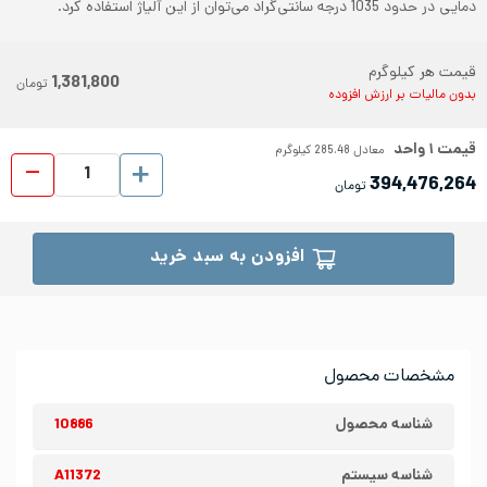
دمایی در حدود 1035 درجه سانتی‌گراد می‌توان از این آلیاژ استفاده کرد.
قیمت هر کیلوگرم
1,381,800
تومان
بدون مالیات بر ارزش افزوده
قیمت
۱
واحد
معادل
285.48
کیلوگرم
ورق شیت
394,476,264
تومان
افزودن به سبد خرید
مشخصات محصول
شناسه محصول
10886
شناسه سیستم
A11372