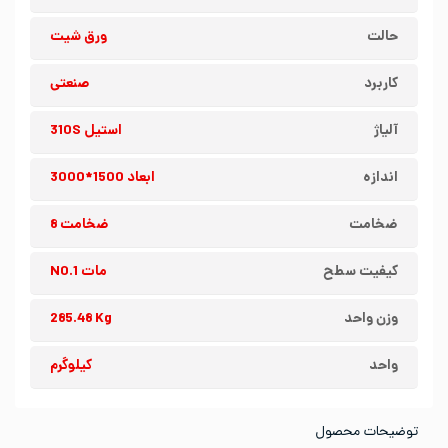
حالت
ورق شیت
کاربرد
صنعتی
آلیاژ
استیل 310S
اندازه
ابعاد 1500*3000
ضخامت
ضخامت 8
کیفیت سطح
مات NO.1
وزن واحد
285.48 Kg
واحد
کیلوگرم
توضیحات محصول