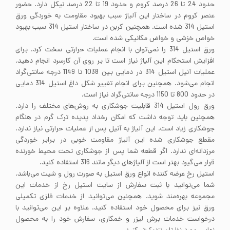
حدود 24 تا 26 درصد کروم و حدود 19 تا 22 درصد نیکل دارد. حضور
عنصر کروم در ساختار این آلیاژ سبب بهبود مقاومت به خوردگی ورق
استیل 314 شده است. همچنین کربن در ساختار استیل 314 سبب بهبود
خواص خزشی و خواض مکانیکی شده است.
ورق استیل 314 را نمی‌توان با انجام عملیات حرارتی سخت کرد. برای
افزایش استحکام این آلیاژ نیاز است تا بر روی آن کارسرد انجام دهید.
عملیات آنیل استیل 314 در دمایی بین 1038 تا 1149 درجه سانتی‌گراد
انجام می‌شود. همچنین برای انجام تغییر شکل داغ استیل 314 دمایی
در حدود 800 تا 1150 درجه سانتی‌گراد نیاز است.
ورق رول استیل 314 قابلیت جوشکاری به روش‌های مختلف را دارد.
همچنین باید توجه داشت که امکان رخداد پدیده ترک گرم در هنگام
جوشکاری زیاد است. این آلیاژ به آنیل پس از عملیات حرارتی نیاز ندارد.
مقطع جوشکاری شده این آلیاژ مقاومت خوبی در برابر خوردگی
مرزدانه‌ای ندارد. اگر قطعه شما پس از جوشکاری تحت محیط‌ خورنده
قرار می‌گیرد بهتر است از آلیاژهای دیگر مانند 316 استفاده کنید.
استیل رخ عرضه کننده انواع ورق استیل به صورت رول و شیت می‌باشد.
شما می‌توانید با ثبت سفارش از سایت استیل رخ از خدمات این
مجموعه بهره‌مند شوید. همچنین می‌توانید از خدمات فلزی تکمیلی
ورق نیز برای محصول خود استفاده کنید. علاوه بر این می‌توانید با
درخواست خدمات برش لیزر و خمکاری، سفارش خود را به محصول