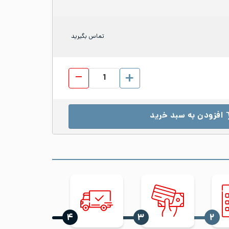
تماس بگیرید
ورق رول استیل 314 عرض 1000 ضخامت 4 مات No.1 عدد
افزودن به سبد خرید
‍۴
‍۳
‍۲