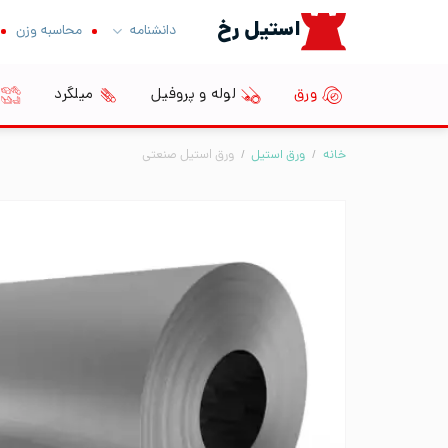
Ski
استیل رخ
دانشنامه
محاسبه وزن
t
conten
ورق
لوله و پروفیل
میلگرد
خانه
/
ورق استیل
/
ورق استیل صنعتی