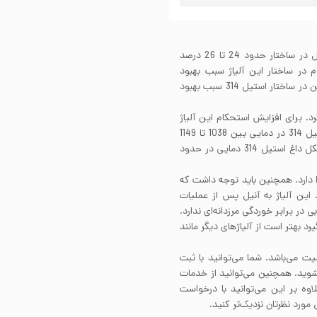
ورق رول استیل 314 یکی از آلیاژهای نسوز است. این استیل در ساختار حدود 24 تا 26 درصد
 عنصر کروم در ساختار این آلیاژ سبب بهبود
مقاومت به خوردگی ورق استیل 314 شده است. همچنین کربن در ساختار استیل 314 سبب بهبود
سخت کرد. برای افزایش استحکام این آلیاژ
نیاز است تا بر روی آن کارسرد انجام دهید. عملیات آنیل استیل 314 در دمایی بین 1038 تا 1149
درجه سانتی‌گراد انجام می‌شود. همچنین برای انجام تغییر شکل داغ استیل 314 دمایی در حدود
ختلف را دارد. همچنین باید توجه داشت که
این آلیاژ به آنیل پس از عملیات
در برابر خوردگی مرزدانه‌ای ندارد.
 بهتر است از آلیاژهای دیگر مانند
 می‌باشد. شما می‌توانید با ثبت
وید. همچنین می‌توانید از خدمات
وه بر این می‌توانید با درخواست
رد نظرتان نزدیک‌تر کنید.