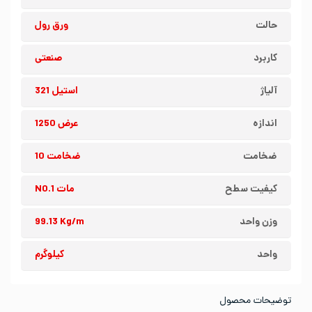
حالت
ورق رول
کاربرد
صنعتی
آلیاژ
استیل 321
اندازه
عرض 1250
ضخامت
ضخامت 10
کیفیت سطح
مات NO.1
وزن واحد
99.13 Kg/m
واحد
کیلوگرم
توضیحات محصول