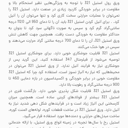
ورق رول استیل 321 با توجه به ویژگی‌هایی نظیر استحکام بالا و
مقاومت در برابر خوردگی کاربرد زیادی در صنعت دارد. استیل 321 را
نمی‌توان با عملیات حرارتی سخت کاری کرد و تنها می‌توان آن را آنیل
کرد. . برای آنیل کردن استیل 321 باید آن را تا دمای 950 الی 1120 درجه
سانتی‌گراد گرم کرد و سپس به صورت ناگهانی سرد کرد تا بتوان به
حداکثر مقاومت به خوردگی دست یافت. همچنین جهت کاهش تنش
ورق استیل 321، آن را تا دمای 700 درجه سانتی گراد حرارت می‌دهند و
سپس در هوا خنک می‌کنند
استیل 321 قابلیت جوشکاری خوبی دارد. برای جوشکاری استیل 321
توصیه می‌شود از فیلرمتال 347 استفاده کنید. این گرید پس از
جوشکاری نیاز به فرآیند آنیل ندارد. از ورق استیل 321 می‌توان در
محیط‌هایی که نیاز به آلیاژ نسوز است، استفاده کرد چرا که استیل 321
مقاومت خوبی در برابر خوردگی و اکسیداسیون در بازه دمایی 450 تا
900 درجه سانتی‌گراد و رطوبت بالا دارد.
ورق استیل 321 قابلیت شکل پذیری خوبی دارد. بازگشت فنری در
استیل 321 بیشتر از فولادهای کربنی ساده است. همچنین میزان
کارسختی این آلیاژ زیاد است و در فرآیندهای شکل دهی شدید نیاز به
آنیل دارد. ورق استیل 321 در ساخت قطعات کوره، لوله‌های المنت کوره،
ساخت مبدل‌های حرارتی و دمنده‌ها مورد استفاده قرار می‌گیرد.
استیل رخ با سال‌ها تجربه در زمینه انواع ورق استیل، با ارائه خدماتی