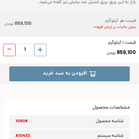
بازار به این ورق، ورق استیل ضد سایش نیز گفته می‌شود.
قیمت هر کیلوگرم
859,100
تومان
بدون مالیات بر ارزش افزوده
قیمت
۱
کیلوگرم
ورق رول
859,100
تومان
افزودن به سبد خرید
مشخصات محصول
شناسه محصول
10908
شناسه سیستم
A10432